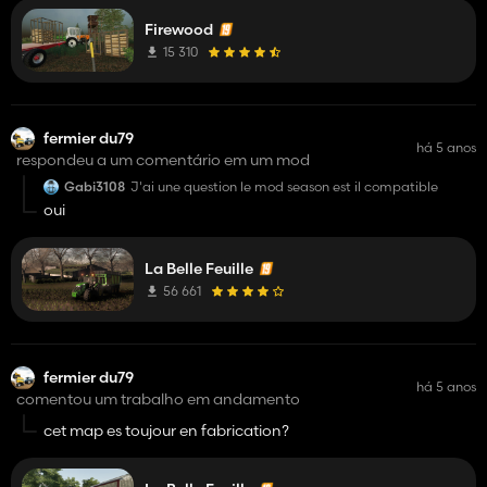
Firewood
15 310
fermier du79
há 5 anos
respondeu a um comentário em um mod
Gabi3108
J'ai une question le mod season est il compatible
oui
La Belle Feuille
56 661
fermier du79
há 5 anos
comentou um trabalho em andamento
cet map es toujour en fabrication?