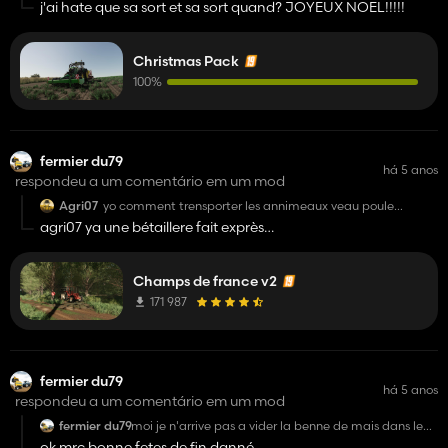
j'ai hate que sa sort et sa sort quand? JOYEUX NOEL!!!!!
Christmas Pack
100%
fermier du79
há 5 anos
respondeu a um comentário em um mod
Agri07
yo comment trensporter les annimeaux veau poule
canard ?
agri07 ya une bétaillere fait exprès
dans le pack de mods a installer
Champs de france v2
171 987
fermier du79
há 5 anos
respondeu a um comentário em um mod
fermier du79
moi je n'arrive pas a vider la benne de mais dans le
séchoir
ok mrc bonne fetes de fin danné