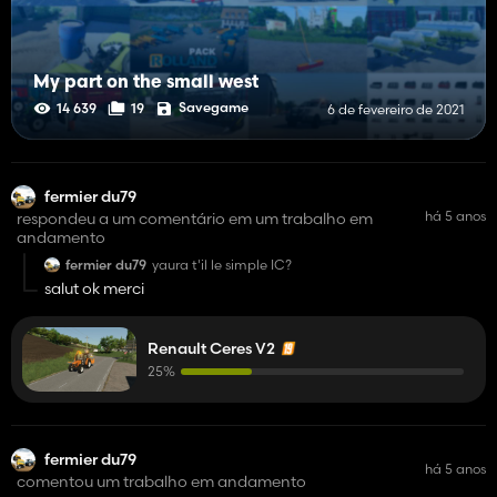
My part on the small west
Savegame
14 639
19
6 de fevereiro de 2021
fermier du79
há 5 anos
respondeu a um comentário em um trabalho em
andamento
fermier du79
yaura t'il le simple IC?
salut ok merci
Renault Ceres V2
25%
fermier du79
há 5 anos
comentou um trabalho em andamento