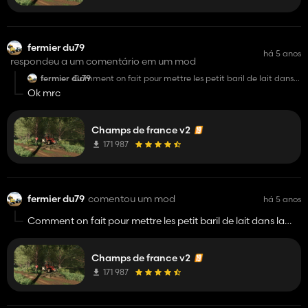
fermier du79
há 5 anos
respondeu a um comentário em um mod
fermier du79
Comment on fait pour mettre les petit baril de lait dans
la fromagerie et comment on fait pour vider le mais dans
Ok mrc
le sechoir stp coco rico modding
Champs de france v2
171 987
fermier du79
comentou um mod
há 5 anos
Comment on fait pour mettre les petit baril de lait dans la
fromagerie et comment on fait pour vider le mais dans le
sechoir stp coco rico modding
Champs de france v2
171 987