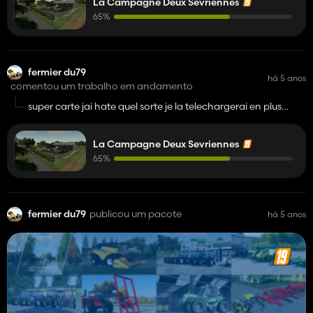
La Campagne Deux Sevriennes
65%
fermier du79
há 5 anos
comentou um trabalho em andamento
super carte jai hate quel sorte je la telechargerai en plus
jhabite en deux sevre comme toute des maps sa va etre
genial
La Campagne Deux Sevriennes
65%
fermier du79
publicou um pacote
há 5 anos