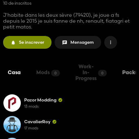
10 de inscritos
J'habite dans les deux sèvre (79420), je joue a fs
depuis le 2015 je suis fanne de nh, renault, fiatagri et
petit matos.
Se inscrever
Mensagem
Work-
Casa
Mods
In-
Packs
0
0
Progress
Pazor Modding
13 mods
CavalierRoy
17 mods