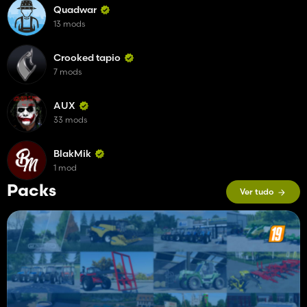
Quadwar
13 mods
Crooked tapio
7 mods
AUX
33 mods
BlakMik
1 mod
Packs
Ver tudo