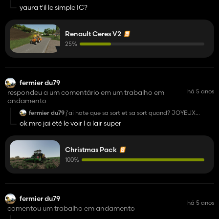
yaura t'il le simple IC?
Renault Ceres V2
25%
fermier du79
há 5 anos
respondeu a um comentário em um trabalho em
andamento
fermier du79
j'ai hate que sa sort et sa sort quand? JOYEUX
NOEL!!!!!
ok mrc jai été le voir l a lair super
Christmas Pack
100%
fermier du79
há 5 anos
comentou um trabalho em andamento