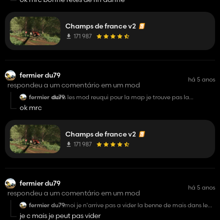
Champs de france v2
171 987
fermier du79
há 5 anos
respondeu a um comentário em um mod
fermier du79
dans les mod reuqui pour la map je trouve pas la
machine pour faire les mini sac de blé et c pareil pour
ok mrc
plein d'autre mod je ne lai ai pas j'en ai que quelque un
peut-tu m'aider stp
Champs de france v2
171 987
fermier du79
há 5 anos
respondeu a um comentário em um mod
fermier du79
moi je n'arrive pas a vider la benne de mais dans le
séchoir
je c mais je peut pas vider