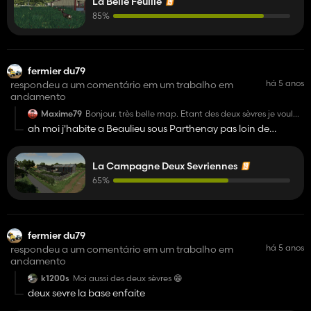
La Belle Feuille
85%
fermier du79
há 5 anos
respondeu a um comentário em um trabalho em
andamento
Maxime79
Bonjour. très belle map. Etant des deux sèvres je voulais
savoir quelle parti de la région tu représentait.
ah moi j'habite a Beaulieu sous Parthenay pas loin de
bonne journée.
Parthenay
La Campagne Deux Sevriennes
65%
fermier du79
há 5 anos
respondeu a um comentário em um trabalho em
andamento
k1200s
Moi aussi des deux sèvres 😁
deux sevre la base enfaite