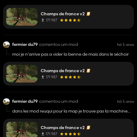
Champs de france v2
171 987
fermier du79
comentou um mod
há 5 anos
moi je n'arrive pas a vider la benne de mais dans le séchoir
Champs de france v2
171 987
fermier du79
comentou um mod
há 5 anos
dans les mod reuqui pour la map je trouve pas la machine
pour faire les mini sac de blé et c pareil pour plein d'autre
mod je ne lai ai pas j'en ai que quelque un peut-tu m'aider stp
Champs de france v2
171 987