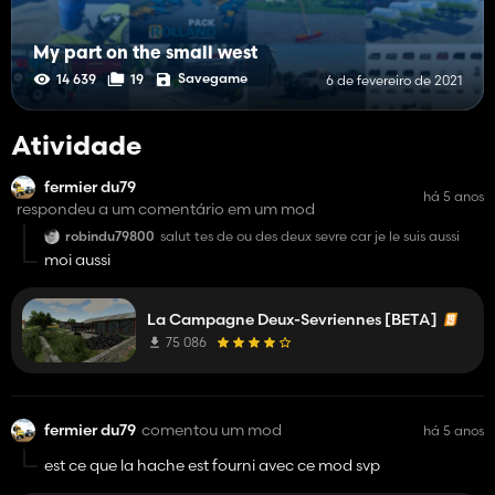
My part on the small west
Savegame
14 639
19
6 de fevereiro de 2021
Atividade
fermier du79
há 5 anos
respondeu a um comentário em um mod
robindu79800
salut tes de ou des deux sevre car je le suis aussi
moi aussi
La Campagne Deux-Sevriennes [BETA]
75 086
fermier du79
comentou um mod
há 5 anos
est ce que la hache est fourni avec ce mod svp