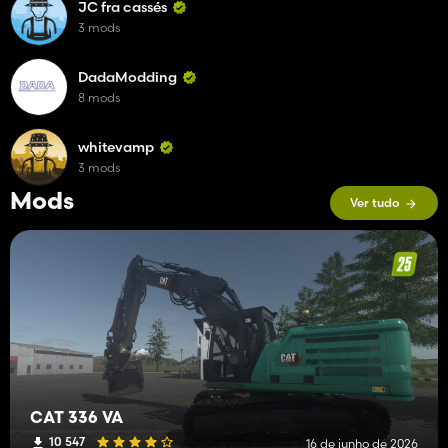
JC fra cassés
3 mods
DadaModding
8 mods
whitevamp
3 mods
Mods
Ver tudo
CAT 336 VA
10 547
16 de junho de 2026