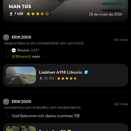
MAN TGS
7 488
28 de maio de 2026
ERIK2000
há 1 ano
respondeu a um comentário em um mod
Rheiniii
fs25?
@Rheiniii
nein
Liebherr A918 Litronic
25 765
ERIK2000
há 1 ano
comentou um trabalho em andamento
Geil Bekomm ich deine nummer.?🤣