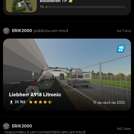
Bautsellen TP
1%
ERIK2000
publicou um mod
há 1 ano
Liebherr A918 Litronic
25 765
17 de abril de 2025
ERIK2000
há 1 ano
respondeu a um comentário em um mod