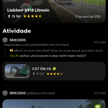
Liebherr A918 Litronic
25 765
17 de abril de 2025
Atividade
ERIK2000
há 1 mês
respondeu a um comentário em um mod
c7n
Es ist nicht dein Mod!! Wenn du schon klaust und selbst hoch
lädst, verwende wenigens Credits
@c7n
achso und warum is das nicht mein mod.?
CAT 336 VA
10 547
ERIK2000
publicou um mod
há 1 mês