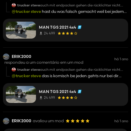
trucker steve
auch mit endpacken gehen die rücklichter nicht
warum
@trucker steve
hast du was falsch gemacht weil bei jedem
gehts lad ihn am besten neu runter lass ihn im download
ordner entpack ihn und schieb nur die entpackte version in
MAN TGS 2021 4x4
mod ordner
24 499
ERIK2000
há 1 ano
respondeu a um comentário em um mod
trucker steve
auch mit endpacken gehen die rücklichter nicht
warum
@trucker steve
das is komisch be jeden gehts nur bei dir
nicht hast du denn gezippten auch aus deinem ordner raus
gemacht.?
MAN TGS 2021 4x4
24 499
ERIK2000
avaliou um mod
há 1 ano