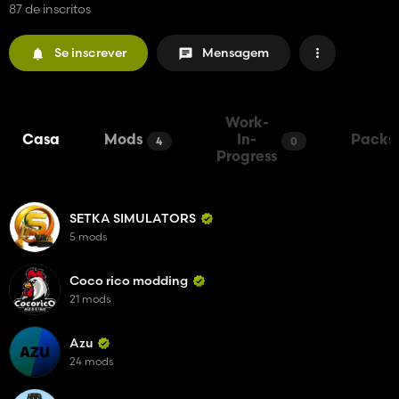
87 de inscritos
Se inscrever
Mensagem
Work-
Casa
Mods
In-
Packs
4
0
Progress
SETKA SIMULATORS
5 mods
Coco rico modding
21 mods
Azu
24 mods