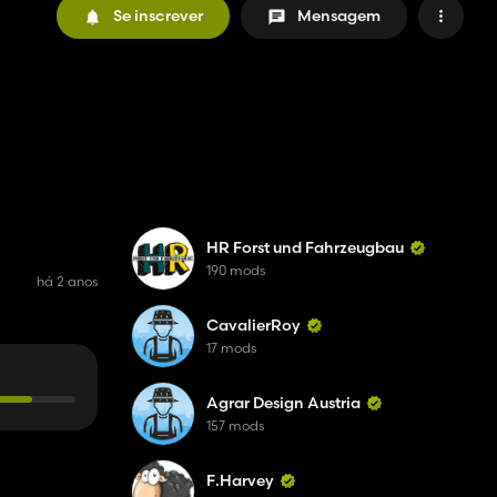
Se inscrever
Mensagem
HR Forst und Fahrzeugbau
190 mods
há 2 anos
CavalierRoy
17 mods
Agrar Design Austria
157 mods
F.Harvey