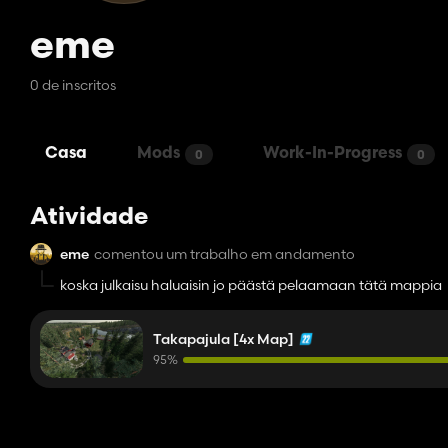
eme
0 de inscritos
Casa
Mods
Work-In-Progress
0
0
Atividade
eme
comentou um trabalho em andamento
koska julkaisu haluaisin jo päästä pelaamaan tätä mappia
Takapajula [4x Map]
95%