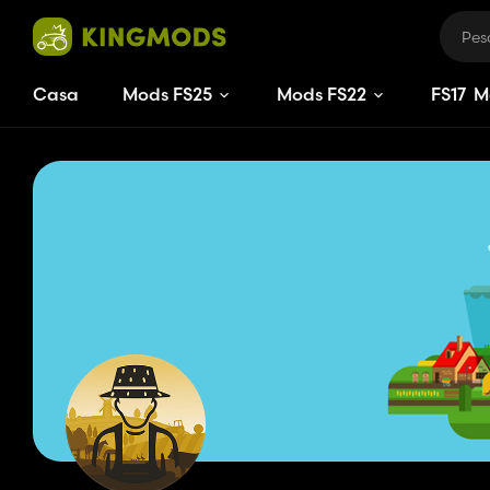
Casa
Mods FS25
Mods FS22
FS
17
M