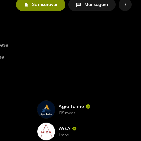
Se inscrever
Mensagem
iese
ne
Agro Tonho
105 mods
WiZA
1 mod