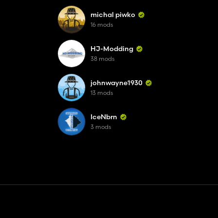
michal piwko
16 mods
HJ-Modding
38 mods
johnwayne1930
13 mods
IceNbrn
3 mods