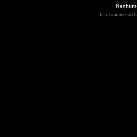
Nenhuma
Este usuário não
Contato
Ajuda
Termos de serviço
Política de Privacidade