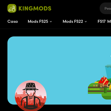
Casa
Mods FS25
Mods FS22
FS
17
M