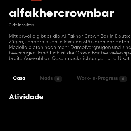
alfakhercrownbar
0 de inscritos
Mittlerweile gibt es die Al Fakher Crown Bar in Deuts
Zügen, sondern auch in leistungsstärkeren Variante
Modelle bieten noch mehr Dampfvergnügen und sind id
bevorzugen. Erhältlich ist die Crown Bar bei vielen sp
breite Auswahl an Geschmacksrichtungen und Nikoti
Casa
Mods
Work-In-Progress
0
0
Atividade