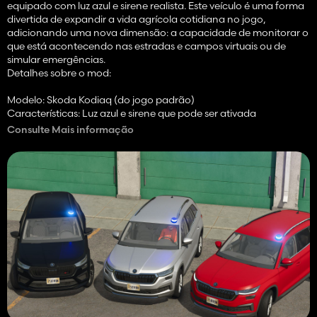
equipado com luz azul e sirene realista. Este veículo é uma forma
divertida de expandir a vida agrícola cotidiana no jogo,
adicionando uma nova dimensão: a capacidade de monitorar o
que está acontecendo nas estradas e campos virtuais ou de
simular emergências.
Detalhes sobre o mod:
Modelo: Skoda Kodiaq (do jogo padrão)
Características: Luz azul e sirene que pode ser ativada
Uso: Perfeito para jogadores que gostam de assumir tarefas
Consulte Mais informação
policiais em jogos de RPG e simulações
Ambiente: Compatível com mapas urbanos e rurais do jogo
Recursos especiais:
Luz azul: Acende nas clássicas cores policiais azul e branco e cria
uma sensação policial realista.
Sirene: O módulo de som emite o típico som de sirene para
alertar os usuários da estrada no jogo.
Com este mod, o Skoda Kodiaq chama a atenção e traz novos e
emocionantes usos possíveis.