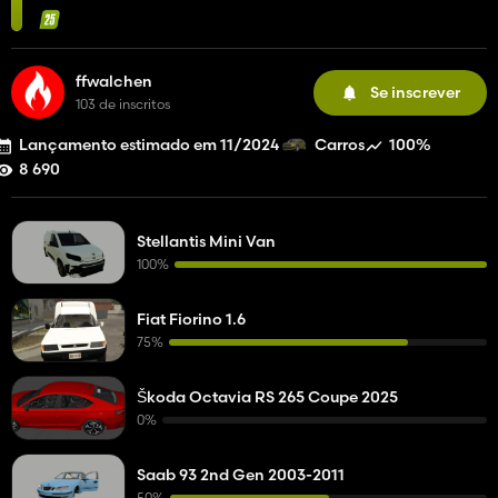
ffwalchen
Se inscrever
103 de inscritos
Lançamento estimado em 11/2024
100%
Carros
8 690
Stellantis Mini Van
100%
Fiat Fiorino 1.6
75%
Škoda Octavia RS 265 Coupe 2025
0%
Saab 93 2nd Gen 2003-2011
50%