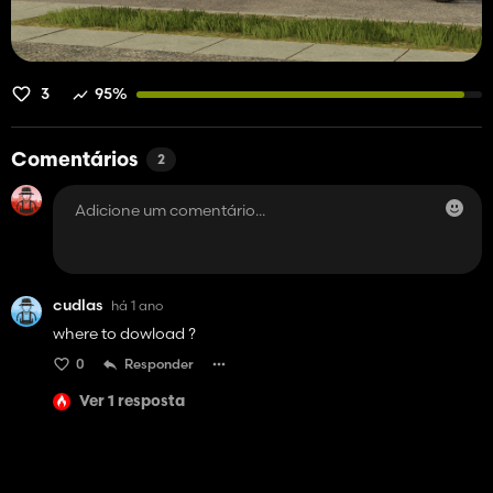
3
95%
Comentários
2
cudlas
há 1 ano
where to dowload ?
0
Responder
Ver 1 resposta