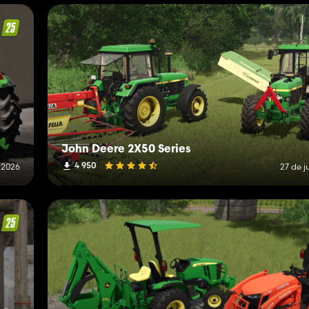
John Deere 2X50 Series
4 950
e 2026
27 de j