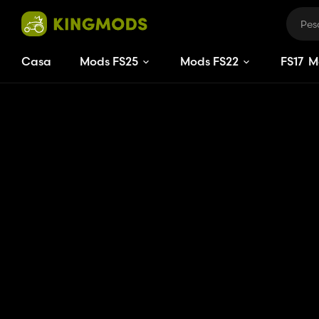
Casa
Mods FS25
Mods FS22
FS
17
M