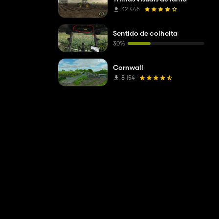
32 446
Sentido de colheita
30%
Cornwall
8 154