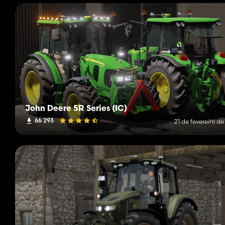
John Deere 5R Series (IC)
66 293
21 de fevereiro d