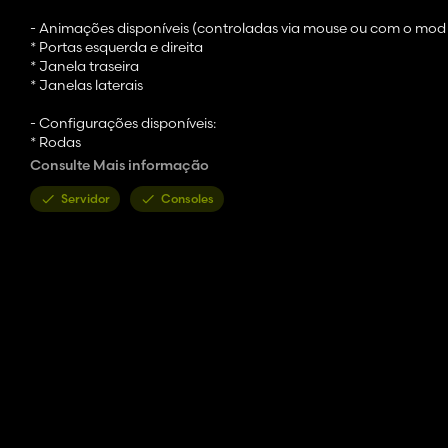
- Animações disponíveis (controladas via mouse ou com o mod I
* Portas esquerda e direita
* Janela traseira
* Janelas laterais
- Configurações disponíveis:
* Rodas
* Carregador frontal (Hauer e John Deere)
Consulte Mais informação
* Luz de farol
* Pára-choques
Servidor
Consoles
* Engate frontal
* Seleção de animação
*Cor principal
*Cor da grade do motor
- Categoria: Trator pequeno
- Preço : 91 800 $
Potência: 105 138 CV
- Velocidade máxima: 50 km/h