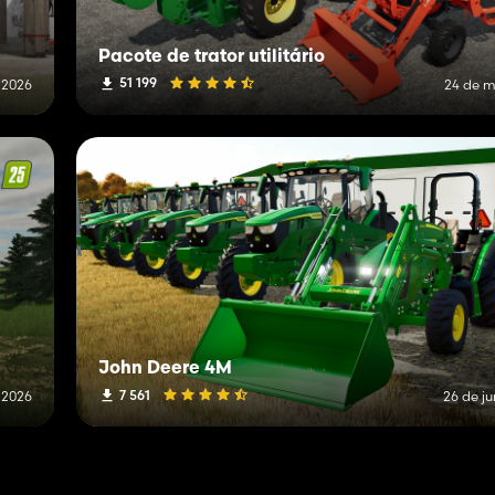
Pacote de trator utilitário
51 199
 2026
24 de m
John Deere 4M
7 561
 2026
26 de j