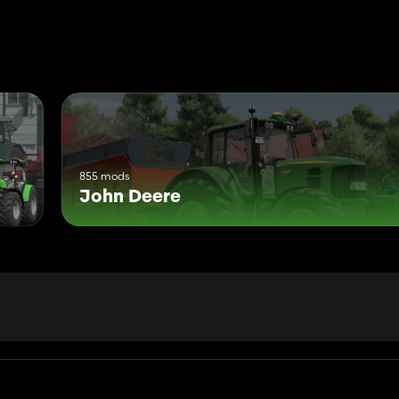
855 mods
John Deere