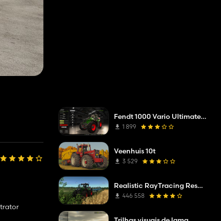
Fendt 1000 Vario Ultimate Performance Edition
1 899
Veenhuis 10t
3 529
Realistic RayTracing Reshade Preset
446 558
trator
Trilhas visuais de lama