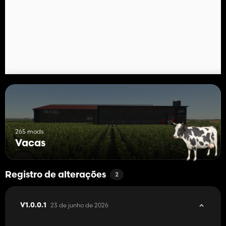
ajustável que você pode adaptar ao layout e espaço da sua
fazenda.
Desempenho impecável: log 100% limpo (zero erros).
Especificações Técnicas:
Preço: 400.000€
Capacidade: 400 vacas
Autores originais: Lunchbox
Conversão e melhorias FS25: DiamondWolf
265 mods
Vacas
A solução tecnológica perfeita para sua fazenda.
Registro de alterações
2
23 de junho de 2026
V1.0.0.1