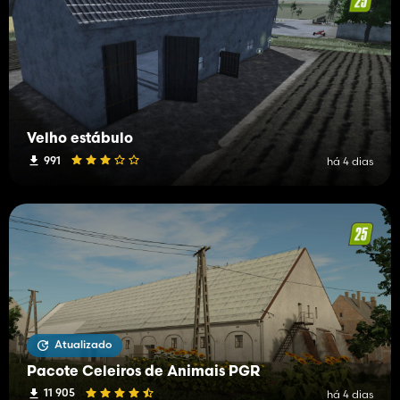
Velho estábulo
991
há 4 dias
Atualizado
Pacote Celeiros de Animais PGR
11 905
há 4 dias