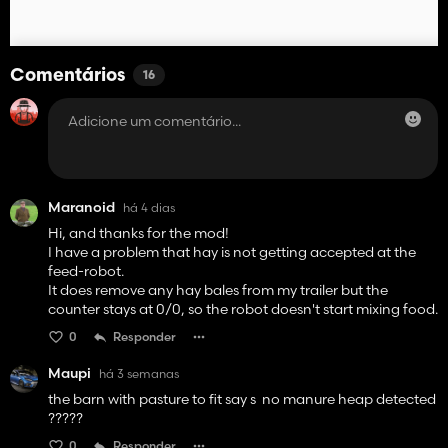
Comentários
16
Maranoid
há 4 dias
Hi, and thanks for the mod!
I have a problem that hay is not getting accepted at the
feed-robot.
It does remove any hay bales from my trailer but the
counter stays at 0/0, so the robot doesn't start mixing food.
0
Responder
Maupi
há 3 semanas
the barn with pasture to fit say s no manure heap detected
?????
0
Responder