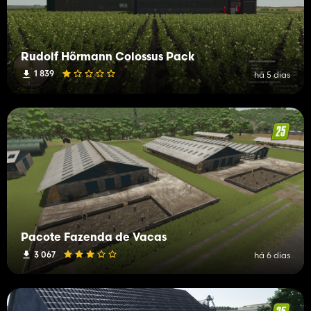
Rudolf Hörmann Colossus Pack
1 839
há 5 dias
Pacote Fazenda de Vacas
3 067
há 6 dias