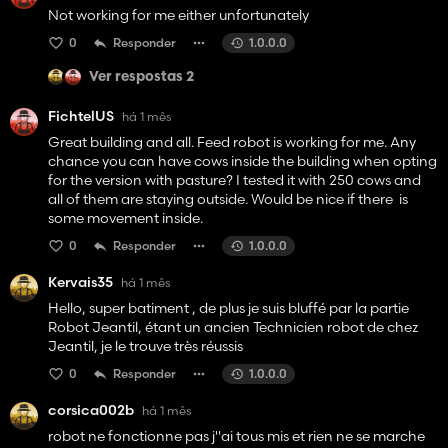
Not working for me either unfortunately
0
Responder
1.0.0.0
Ver respostas 2
FichtelUS
há 1 mês
Great building and all. Feed robot is working for me. Any
chance you can have cows inside the building when opting
for the version with pasture? I tested it with 250 cows and
all of them are staying outside. Would be nice if there is
some movement inside.
0
Responder
1.0.0.0
Kervais35
há 1 mês
Hello, super batiment , de plus je suis bluffé par la partie
Robot Jeantil, étant un ancien Technicien robot de chez
Jeantil, je le trouve très réussis
0
Responder
1.0.0.0
corsica002b
há 1 mês
robot ne fonctionne pas j"ai tous mis et rien ne se marche