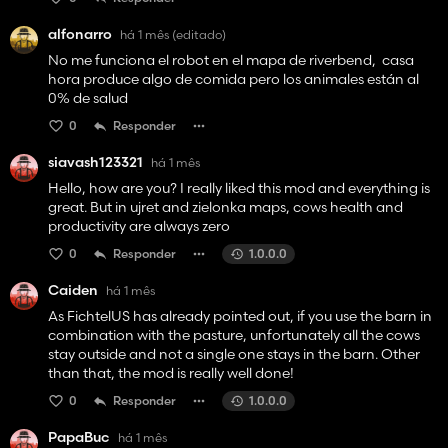
alfonarro
há 1 mês
(editado)
No me funciona el robot en el mapa de riverbend, casa
hora produce algo de comida pero los animales están al
0% de salud
0
Responder
siavash123321
há 1 mês
Hello, how are you? I really liked this mod and everything is
great. But in ujret and zielonka maps, cows health and
productivity are always zero
0
Responder
1.0.0.0
Caiden
há 1 mês
As FichtelUS has already pointed out, if you use the barn in
combination with the pasture, unfortunately all the cows
stay outside and not a single one stays in the barn. Other
than that, the mod is really well done!
0
Responder
1.0.0.0
PapaBuc
há 1 mês