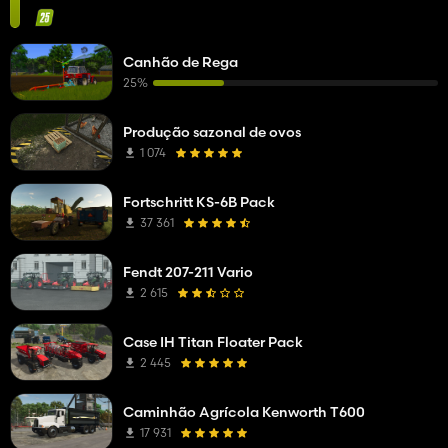
Canhão de Rega
25%
Produção sazonal de ovos
1 074
Fortschritt KS-6B Pack
37 361
Fendt 207-211 Vario
2 615
Case IH Titan Floater Pack
2 445
Caminhão Agrícola Kenworth T600
17 931