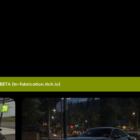
 BETA
(tn-fabrication.itch.io)