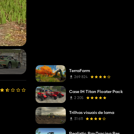
TerraFarm
269 824
Case IH Titan Floater Pack
2 205
Trilhas visuais de lama
31 611
Realistic RayTracing Reshade Preset