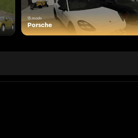
13 mods
Porsche