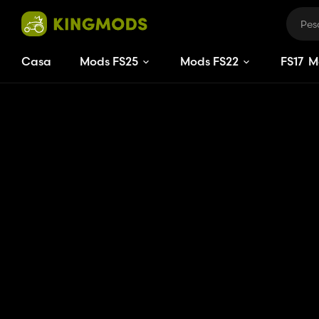
Casa
Mods FS25
Mods FS22
FS
17
M