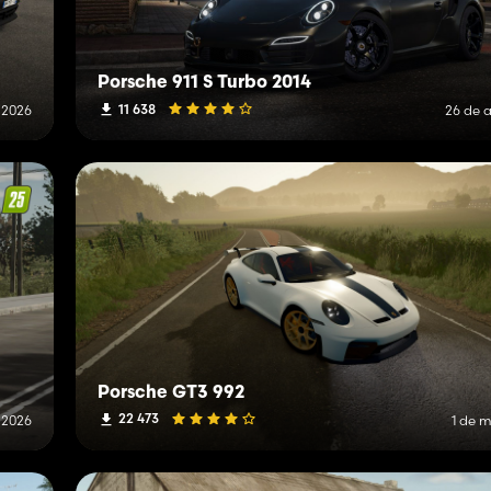
Porsche 911 S Turbo 2014
11 638
 2026
26 de a
Porsche GT3 992
22 473
 2026
1 de 