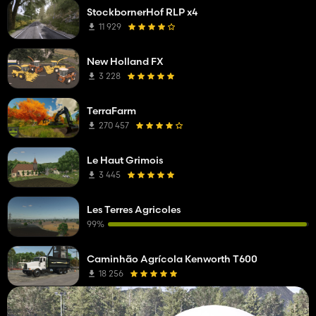
StockbornerHof RLP x4
11 929
New Holland FX
3 228
TerraFarm
270 457
Le Haut Grimois
3 445
Les Terres Agricoles
99%
Caminhão Agrícola Kenworth T600
18 256