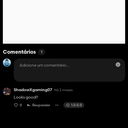
Comentários
1
ShadowXgaming07
há 2 meses
Looks good!!
0
Responder
1.0.0.0