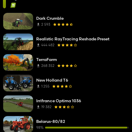
Dark Crumble
2 593
Realistic RayTracing Reshade Preset
444 482
TerraFarm
268 352
New Holland T6
1 255
Irrifrance Optima 1036
19 382
Belarus-80/82
98%