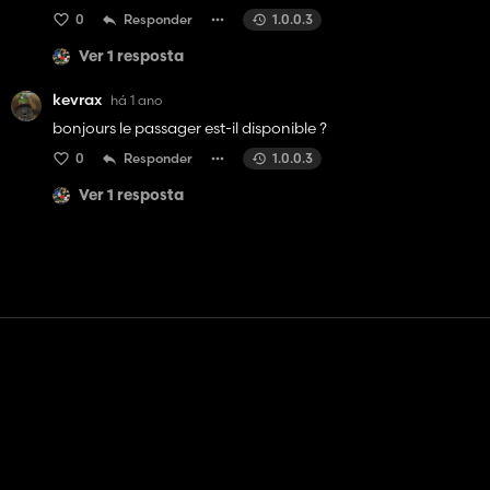
0
Responder
1.0.0.3
Ver 1 resposta
kevrax
há 1 ano
bonjours le passager est-il disponible ?
0
Responder
1.0.0.3
Ver 1 resposta
Contato
Ajuda
Termos de serviço
Política de Privacidade