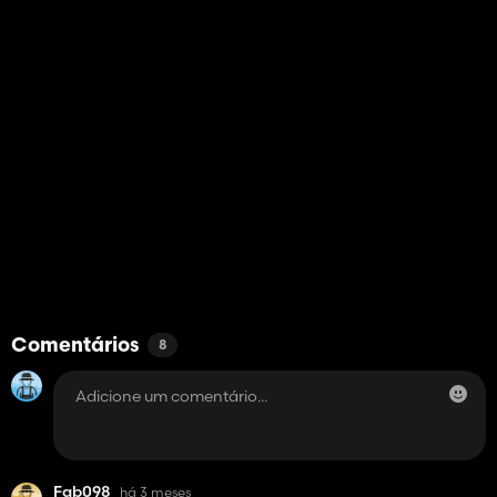
Comentários
8
Fab098
há 3 meses