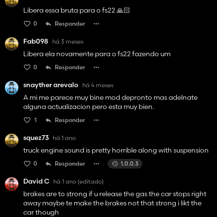
Libera essa bruta para o fs22 🙏🏻
0
Responder
Fab098
há 3 meses
Libera ela novamente para o fs22 fazendo um
0
Responder
snayther arevalo
há 4 meses
A mi me parece muy bine mod depronto mas adelnate
alguna actualizacion pero esta muy bien.
1
Responder
squez73
há 1 ano
truck engine sound is pretty horrible along with suspension
0
Responder
1.0.0.3
David C
há 1 ano
(editado)
brakes are to strong if u release the gas the car stops right
away maybe te make the brakes not that strong i likt the
car though