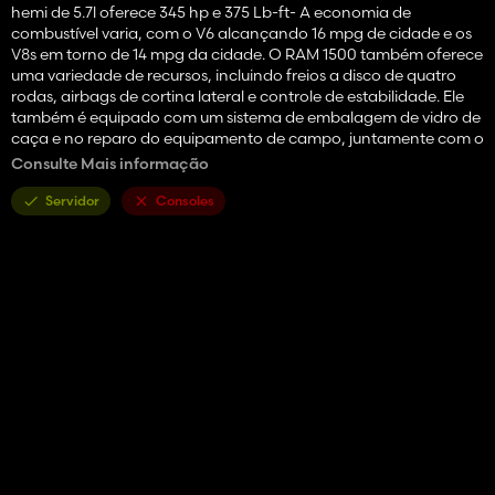
hemi de 5.7l oferece 345 hp e 375 Lb-ft- A economia de
combustível varia, com o V6 alcançando 16 mpg de cidade e os
V8s em torno de 14 mpg da cidade. O RAM 1500 também oferece
uma variedade de recursos, incluindo freios a disco de quatro
rodas, airbags de cortina lateral e controle de estabilidade. Ele
também é equipado com um sistema de embalagem de vidro de
caça e no reparo do equipamento de campo, juntamente com o
transporte de reabastecimento de combustível e no
Consulte Mais informação
armazenamento da serra de leito de caminhão.
Servidor
Consoles
3 Opções do motor - 4.7L @ 235 HP / 5.7L @ 345 HP / 6.7L @ 420
HP
Opções de 4 rodas
2 opções de para -choque dianteiro
2 opções de hap
8 opções de cama
3 passageiros capazes
4 opções de deco interior
4 Opções de placas de novidade de pára -choques dianteiras e
ranchond Front
2 opções de unidade de cabeça de rádio
Opção Subwoofer
Opção de guarda de chuva de janela
Opção Fender Flare & Mud Flap