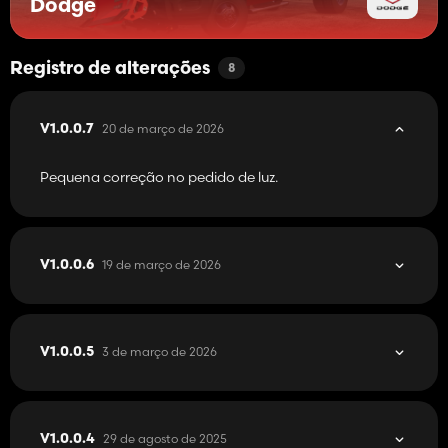
Dodge
Crédito sai para Squigglze para o J
O crédito é lançado para Kretngaming/Huiamodifications para
a barra de luz estroboscópica pré -fabricada e suas instruções
Registro de alterações
8
fáceis de usar.
20 de março de 2026
V1.0.0.7
Pequena correção no pedido de luz.
19 de março de 2026
V1.0.0.6
3 de março de 2026
V1.0.0.5
29 de agosto de 2025
V1.0.0.4