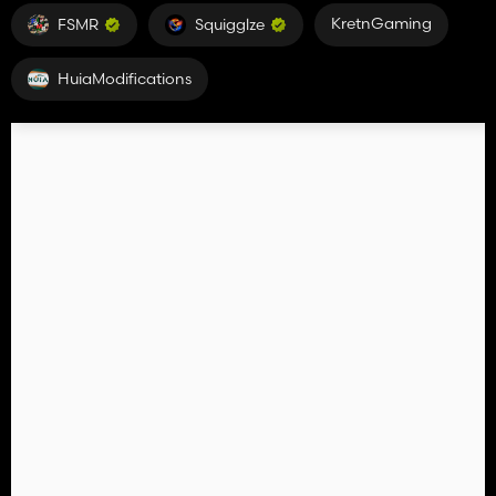
KretnGaming
FSMR
Squigglze
HuiaModifications