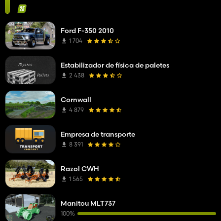
Ford F-350 2010
1 704
Estabilizador de física de paletes
2 438
Cornwall
4 879
Empresa de transporte
8 391
Razol CWH
1 565
Manitou MLT737
100%