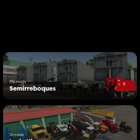
196 mods
Semirreboques
13 mods