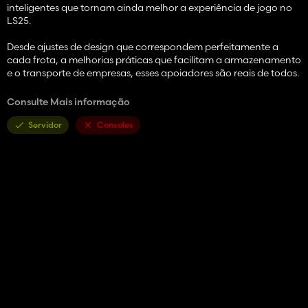
inteligentes que tornam ainda melhor a experiência de jogo no
LS25.
Desde ajustes de design que correspondem perfeitamente a
cada frota, a melhorias práticas que facilitam a armazenamento
e o transporte de empresas, esses apoiadores são reais de todos.
Independentemente de ser uma grande colheita ou um
Consulte Mais informação
transporte preciso, você sempre estará bem equipado com essas
alterações.
Servidor
Consoles
Preço: 110.000 / 60.000 €
Capacidade: 100.000 / 60.000L