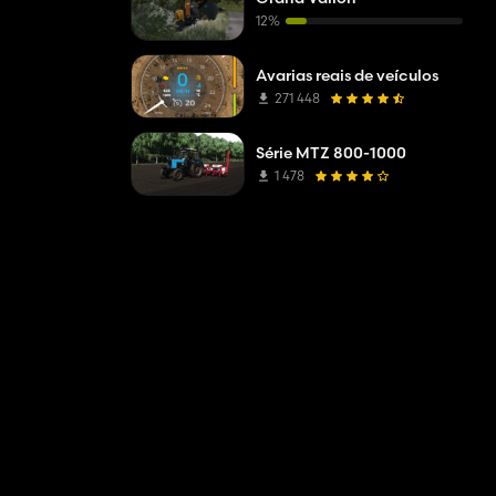
12%
Avarias reais de veículos
271 448
Série MTZ 800-1000
1 478