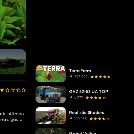
Terra Farm
293 992
GAZ 52-53 UA TOP
4 377
Realistic Shaders
te utilizado
140 488
ina a gás, o
Grand Vallon