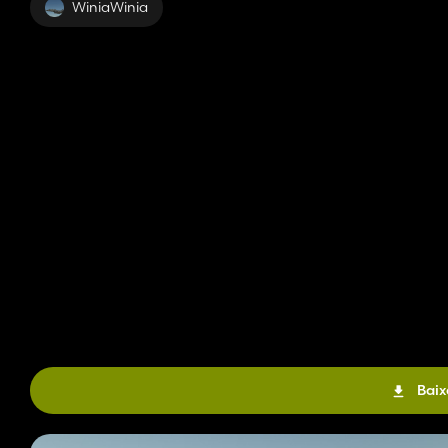
WiniaWinia
Baix