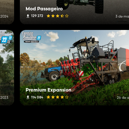
Mod Passageiro
129 272
 2024
3 de ma
Premium Expansion
114 084
 2023
26 de a