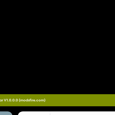
ar V1.0.0.0
(modsfire.com)