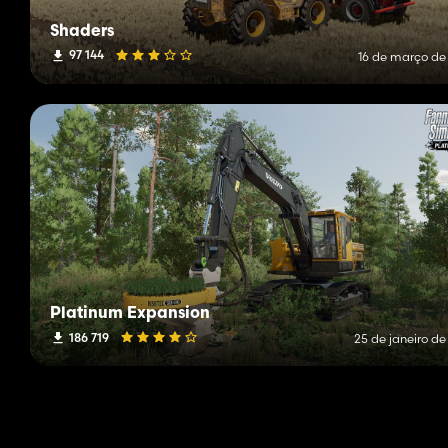
Shaders
97 144
16 de março de
Platinum Expansion
186 719
25 de janeiro de