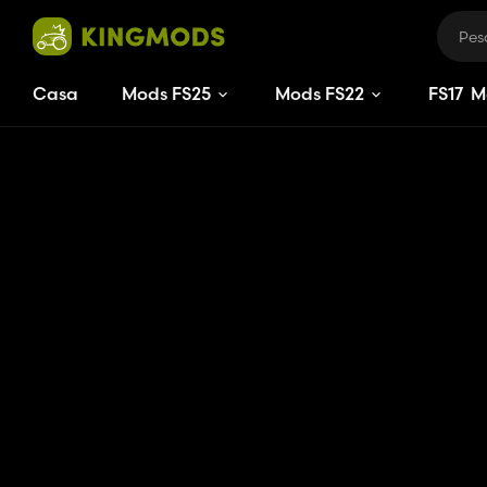
Casa
Mods FS25
Mods FS22
FS
17
M