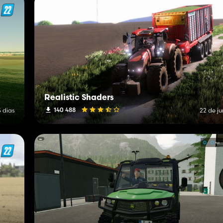
Realistic Shaders
140 488
5 dias
22 de j