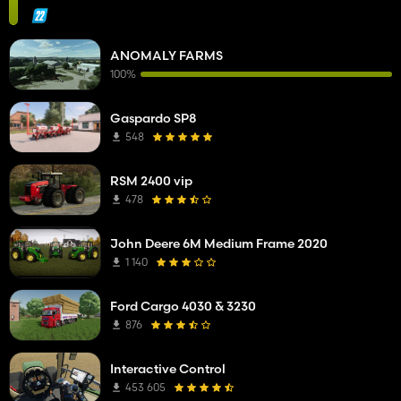
ANOMALY FARMS
100%
Gaspardo SP8
548
RSM 2400 vip
478
John Deere 6M Medium Frame 2020
1 140
Ford Cargo 4030 & 3230
876
Interactive Control
453 605