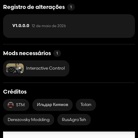
Registro de alterações
1
12 de maio de 2026
V1.0.0.0
Mods necessários
1
Interactive Control
Créditos
Ильдар Киямов
Tolan
STM
Derezovsky Modding
RusAgroTeh