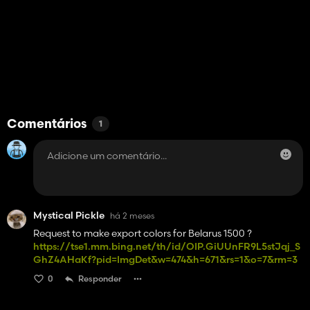
Comentários
1
Mystical Pickle
há 2 meses
Request to make export colors for Belarus 1500 ?
https://tse1.mm.bing.net/th/id/OIP.GiUUnFR9L5stJqj_S
GhZ4AHaKf?pid=ImgDet&w=474&h=671&rs=1&o=7&rm=3
0
Responder