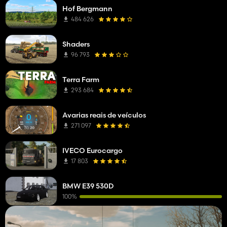
Hof Bergmann
484 626
Shaders
96 793
Terra Farm
293 684
Avarias reais de veículos
271 097
IVECO Eurocargo
17 803
BMW E39 530D
100%