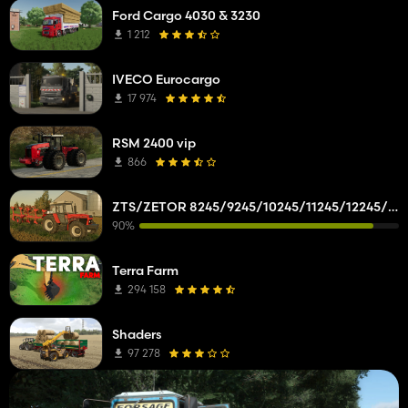
Ford Cargo 4030 & 3230
1 212
IVECO Eurocargo
17 974
RSM 2400 vip
866
ZTS/ZETOR 8245/9245/10245/11245/12245/14245/16245
90%
Terra Farm
294 158
Shaders
97 278