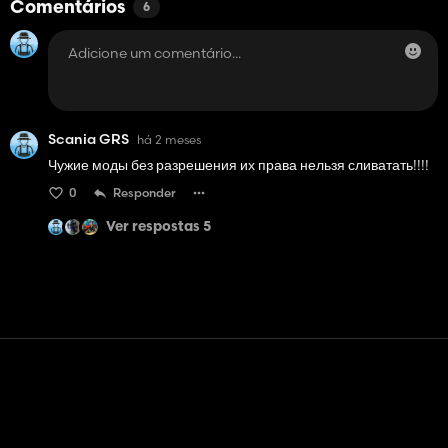
Comentários
6
Scania GRS
há 2 meses
Чужие моды без разрешения их права нельзя сливатать!!!!
0
Responder
Ver respostas 5
Contato
Ajuda