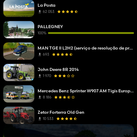
La Posta
62 053
PALLEGNEY
100%
MAN TGE II L2H2 (serviço de resolução de problemas da empresa de rede)
693
John Deere 8R 2014
1 970
Mercedes Benz Sprinter W907 AM Tigis Europa RTW
8 186
Zetor Forterra Old Gen
10 533