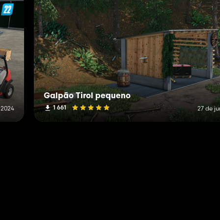
Galpão Tirol pequeno
1 661
e 2024
27 de j