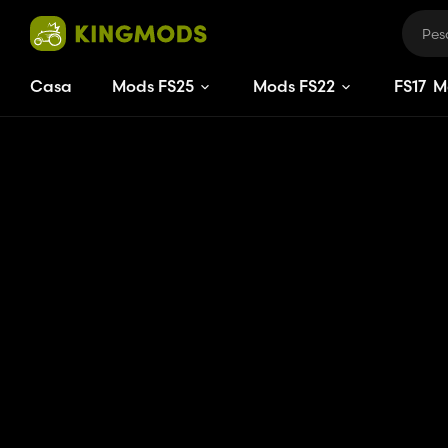
Casa
Mods FS25
Mods FS22
FS
17
M