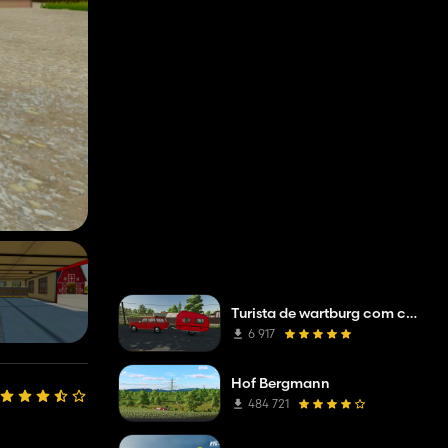
Turista de wartburg com caravana
6 917
Hof Bergmann
484 721