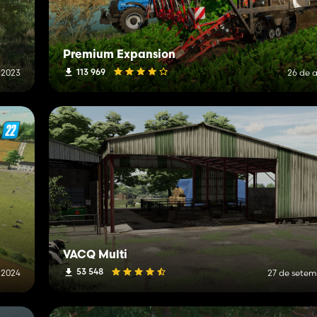
Premium Expansion
113 969
 2023
26 de a
VACQ Multi
53 548
 2024
27 de setem