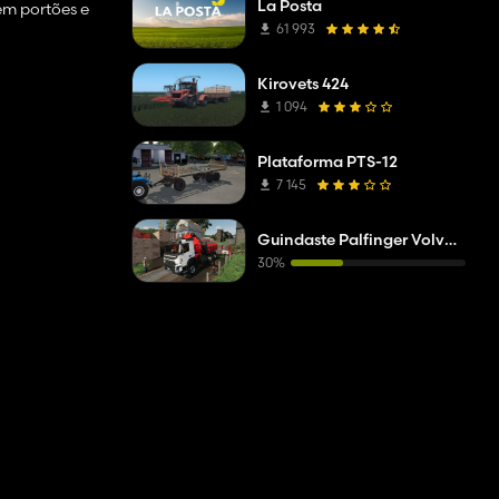
La Posta
em portões e
61 993
Kirovets 424
1 094
Plataforma PTS-12
7 145
Guindaste Palfinger Volvo FMX
30%