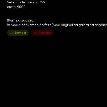
Velocidade máxima: 155
custo: 9000
!!tem passageiro!!!
!!! mod é convertido do fs 19 (mod original da galera na descriçã
Servidor
Consoles