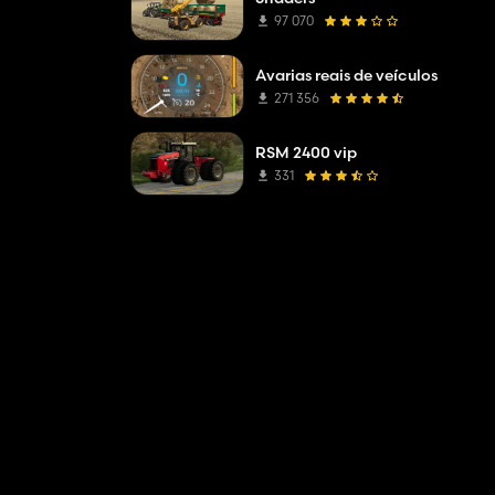
97 070
Avarias reais de veículos
271 356
RSM 2400 vip
331