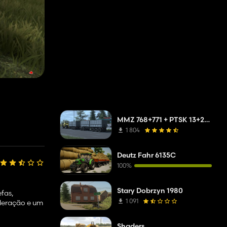
MMZ 768+771 + PTSK 13+20 Pack
1 804
Deutz Fahr 6135C
100%
Stary Dobrzyn 1980
fas,
1 091
eleração e um
Shaders