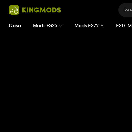
Casa
Mods FS25
Mods FS22
FS
17
M