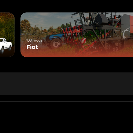
108 mods
Fiat