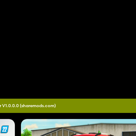
r V1.0.0.0
(sharemods.com)