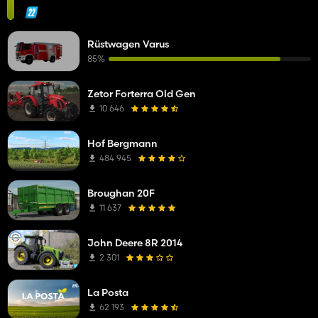
Rüstwagen Varus
85%
Zetor Forterra Old Gen
10 646
Hof Bergmann
484 945
Broughan 20F
11 637
John Deere 8R 2014
2 301
La Posta
62 193