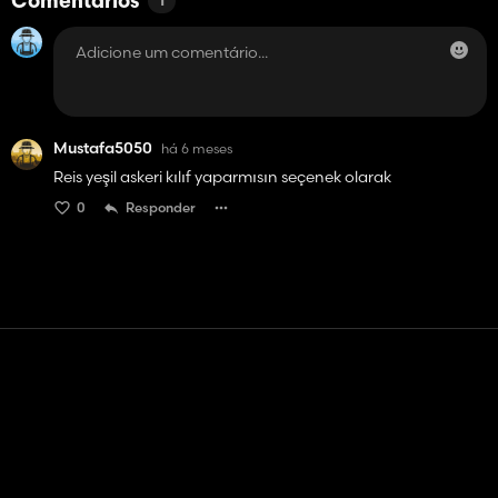
Comentários
1
Mustafa5050
há 6 meses
Reis yeşil askeri kılıf yaparmısın seçenek olarak
0
Responder
Contato
Ajuda
Termos de serviço