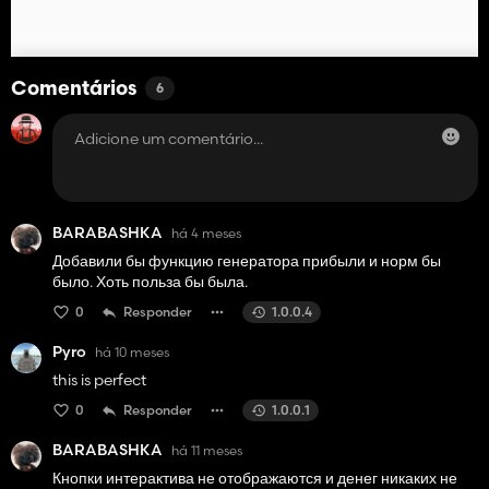
Comentários
6
BARABASHKA
há 4 meses
Добавили бы функцию генератора прибыли и норм бы
было. Хоть польза бы была.
0
Responder
1.0.0.4
Pyro
há 10 meses
this is perfect
0
Responder
1.0.0.1
BARABASHKA
há 11 meses
Кнопки интерактива не отображаются и денег никаких не