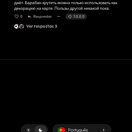
даёт. Барабан крутить можно только использовать как
декорацию на карте. Пользы другой никакой пока.
0
Responder
1.0.0.0
Ver respostas 3
Contato
Ajuda
Termos de serviço
Política de Privacidade
Gerenciar cookies
Português