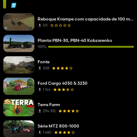
Reboque Krampe com capacidade de 100 milhões de litros
611
Planta PBN-30, PBN-40 Kobzarenko
100%
Fonte
338
Ford Cargo 4030 & 3230
1 144
Terra Farm
294 105
Série MTZ 800-1000
1 680