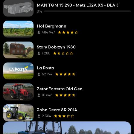
MAN TGM 15.290 - Metz L32A XS - DLAK
0%
Hof Bergmann
484 947
Stary Dobrzyn 1980
1 288
La Posta
62 194
Zetor Forterra Old Gen
10 646
John Deere 8R 2014
2 304