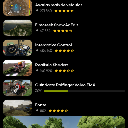
Avarias reais de veículos
271 860
Elmcreek Snow 4x Edit
47 664
Interactive Control
454 143
Realistic Shaders
140 920
Guindaste Palfinger Volvo FMX
30%
Fonte
802