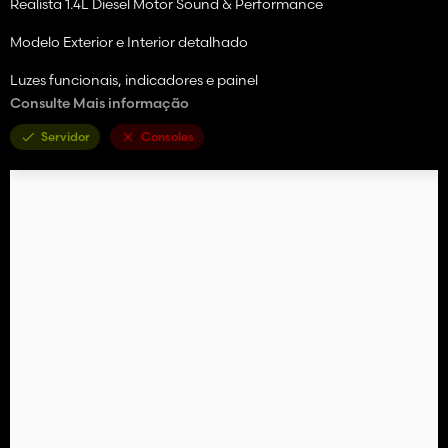
Realista 1.4L Diesel Motor Sound & Performance
Modelo Exterior e Interior detalhado
Luzes funcionais, indicadores e painel
Consulte Mais informação
Custo de compra e manutenção acessível
Servidor
Consoles
Ótimo para roleplay ou uso da fazenda cotidiana
Esteja você indo para a cidade para obter suprimentos ou
apenas deseja uma pequena corrida elegante, o Peugeot 206 é
uma adição divertida à sua frota!