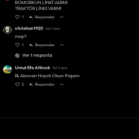
ROMORKUN LİNKİ VARMI
TRAKTÖR LİNKİ VARMI
1
Responder
christian1920
há 1 ano
map?
1
Responder
Ver 1 resposta
Umut Efe Altinok
há 1 ano
İlk Abonen Hayırlı Olsun Paşam
2
Responder