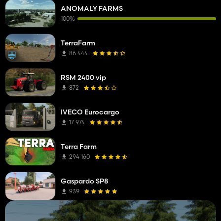
ANOMALY FARMS
100%
TerraFarm
86 444
RSM 2400 vip
872
IVECO Eurocargo
17 974
Terra Farm
294 160
Gaspardo SP8
939