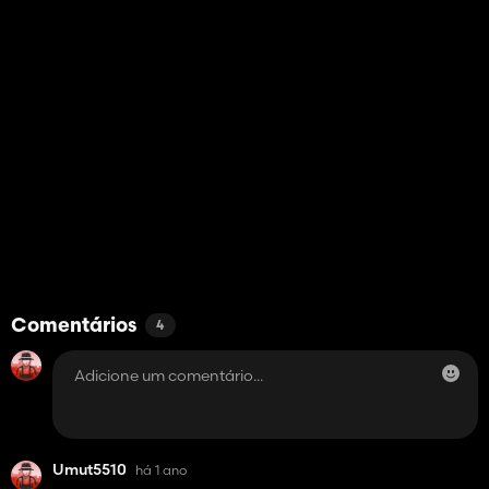
Comentários
4
Umut5510
há 1 ano