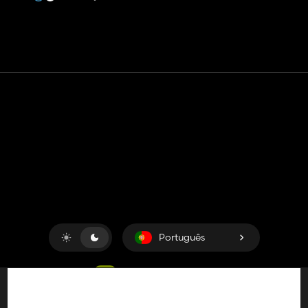
Contato
Ajuda
Termos de serviço
Política de Privacidade
Gerenciar cookies
Português
Copyright © 2018-2026
King UP SAS
. Todos os direitos