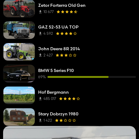
Zetor Forterra Old Gen
10 677
GAZ 52-53 UA TOP
4 592
John Deere 8R 2014
2 427
BMW 5 Series F10
69%
Hof Bergmann
485 017
Stary Dobrzyn 1980
1 422