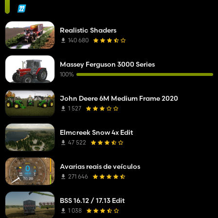
Realistic Shaders
140 680
Massey Ferguson 3000 Series
100%
John Deere 6M Medium Frame 2020
1 527
Elmcreek Snow 4x Edit
47 522
Avarias reais de veículos
271 646
BSS 16.12 / 17.13 Edit
1 038