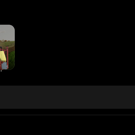
;
oque de contêineres pode ser movimentado ao bater ou empurrar;
a camada de solo, caso contrário a base irá vibrar. Utilize tinta paisa
o motorizado, para que possam funcionar sem a necessidade de esta
 no veículo. Para isso, precisamos desabilitar a partida automáti
 você estiver a mais de 300 metros de distância.
, que evita que os motores desliguem mesmo se você estiver a mais d
mpos de giro configuráveis, um deles é de 3 minutos, o que é muito r
1/2 volta e 1/4 volta, durações 3, 5, 10, 20 e 30 minutos.