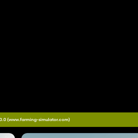
1/2 volta e 1/4 volta, durações 3, 5, 10, 20 e 30 minutos.
1/2 volta e 1/4 volta, durações 3, 5, 10, 20 e 30 minutos.
1/2 volta e 1/4 volta, durações 3, 5, 10, 20 e 30 minutos.
0.0
(www.farming-simulator.com)