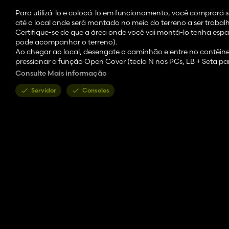
Para utilizá-lo e colocá-lo em funcionamento, você comprará 
até o local onde será montado no meio do terreno a ser trabal
Certifique-se de que a área onde você vai montá-lo tenha espaço 
pode acompanhar o terreno).
Ao chegar ao local, desengate o caminhão e entre no contêiner
pressionar a função Open Cover (tecla N nos PCs, LB + Seta pa
o contêiner do trailer, e então o contêiner será desapareça e 
Consulte Mais informação
Para carregar o fertilizante, leve um palete ou tanque de ferti
acionar a irrigação coloque-o em modo rotação e mesmo após 
Servidor
Consoles
Quando o reboque de contêiner estiver parado ou na loja, parec
apenas um bug visual.
A posição de implantação do pivô está apontada para o fundo 
indicando a direção).
AÇÕES DE PRECAUÇÃO CONTRA POSSÍVEIS PROBLEMAS:
- Evite apertar a tecla de rotação antes de desdobrar, se isso f
spray e configure para girar na combinação de teclas X No PC, 
- Evite montar em locais sem espaço, pois isso pode gerar confli
- Se durante a montagem sua casa de máquinas estiver flutuando
máquinas opcional), desmonte o pivô até que fique em modo 
- Deixar máquinas, árvores ou objetos na área de rotação do pi
- Certifique-se de posicionar sempre a Torre Pivô no centro do