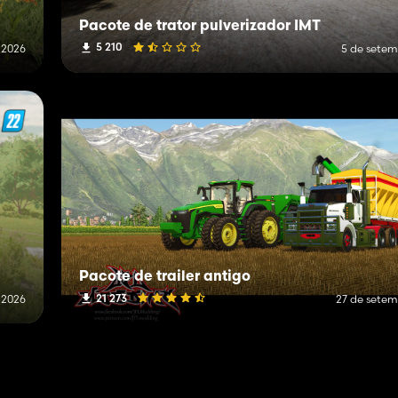
Pacote de trator pulverizador IMT
5 210
e 2026
5 de setem
Pacote de trailer antigo
21 273
 2026
27 de setem