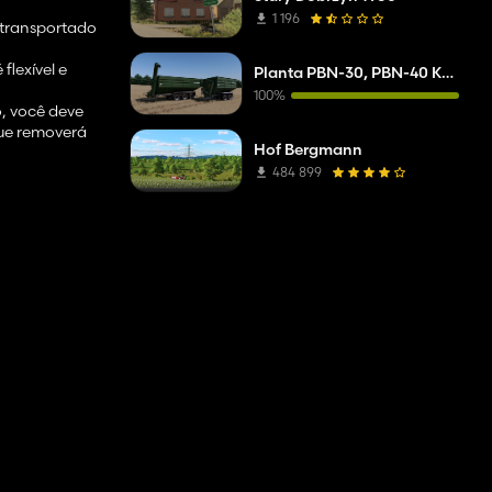
1 196
 transportado
flexível e
Planta PBN-30, PBN-40 Kobzarenko
100%
ô, você deve
que removerá
Hof Bergmann
484 899
egar e
 Pivot, mas é
container
 ligue o
ver casa de