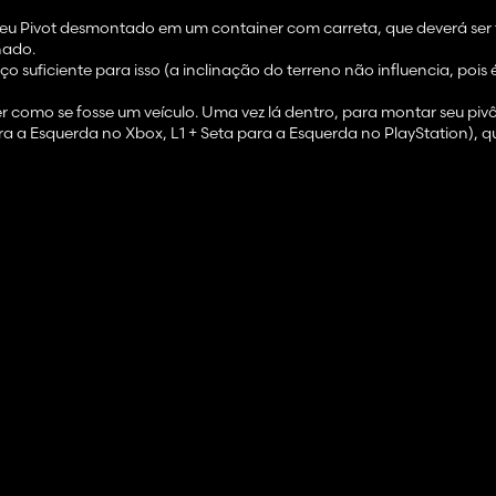
seu Pivot desmontado em um container com carreta, que deverá ser
hado.
suficiente para isso (a inclinação do terreno não influencia, pois é 
 como se fosse um veículo. Uma vez lá dentro, para montar seu piv
ra a Esquerda no Xbox, L1 + Seta para a Esquerda no PlayStation), 
você começará a montar toda a estrutura pivô.
lizante próximo à sala de máquinas na extremidade do pivô. Após carr
abaixar ele girará sozinho conforme explicado abaixo.
erá que suas rodas estão cravadas no solo. Isso se deve ao peso do
do container, na mesma área da porta (há uma seta na lateral do 
or feito não aceitará ser desdobrado, então desdobre primeiro, depois
LB + A no Xbox e L1 + X no PlayStation;
to de colisão;
, estiver meio enterrada no solo ou não tiver aparecido (se você ti
reboque com container, e remonte-o novamente;
vô;
 seu campo;