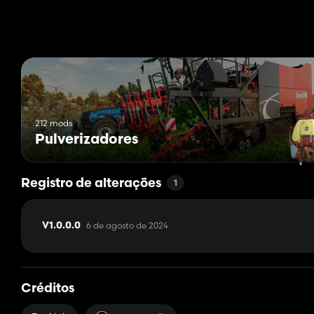
- O ponto central da Torre Pivô ficará no mesmo local do Trailer
- Devido ao seu peso muito elevado, nem mesmo o pivô ou reb
- É necessário alisar a área onde vamos colocar o pivô e retirar 
base e também embaixo da casa de máquinas;
Para que os pivôs funcionem, eles são integrados a um veícul
acoplados a um veículo motorizado.
Também podemos deixá-los trabalhar sem a necessidade de estar
do veículo. Mesmo assim, os veículos desligam após 3 minutos se
212 mods
No PC, isso é resolvido usando o mod “Disable Turn Off Motor”
Pulverizadores
de distância.
Este mod não existe para consoles, então existem diferentes te
resolve o problema de desligamento.
Registro de alterações
1
Guardar informação:
6 de agosto de 2024
V1.0.0.0
Sessão do Pivô 1:
- Preço: $ 30.000;
- Largura de trabalho: 126 metros;
- Configuração e duração da rotação: Volta completa, 3/4 volta, 
Créditos
Sessões do Pivô 2: