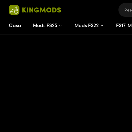
Casa
Mods FS25
Mods FS22
FS
17
M