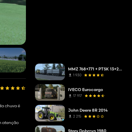
MMZ 768+771 + PTSK 13+20 Pack
1 930
IVECO Eurocargo
17 917
da chuva é
John Deere 8R 2014
2 215
om atenção
Stary Dobrzyn 1980