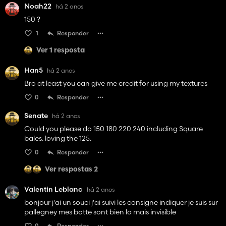
Noah22
há 2 anos
150 ?
1
Responder
Ver 1 resposta
Han5
há 2 anos
Bro at least you can give me credit for using my textures
0
Responder
Senate
há 2 anos
Could you please do 150 180 220 240 including Square
bales. loving the 125.
0
Responder
Ver respostas 2
Valentin Leblanc
há 2 anos
bonjour j'ai un souci j'ai suivi les consigne indiquer je suis sur
pallegney mes botte sont bien la mais invisible
0
Responder