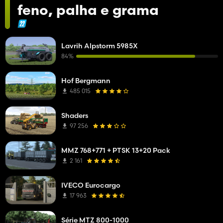
feno, palha e grama
Lavrih Alpstorm 5985X
84%
Hof Bergmann
485 015
Shaders
97 256
MMZ 768+771 + PTSK 13+20 Pack
2 161
IVECO Eurocargo
17 963
Série MTZ 800-1000