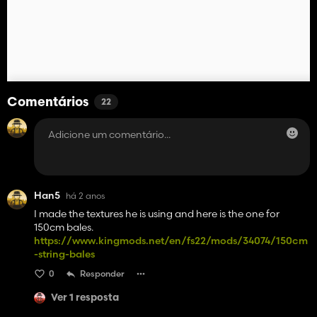
Comentários
22
Han5
há 2 anos
I made the textures he is using and here is the one for
150cm bales.
https://www.kingmods.net/en/fs22/mods/34074/150cm
-string-bales
0
Responder
Ver 1 resposta