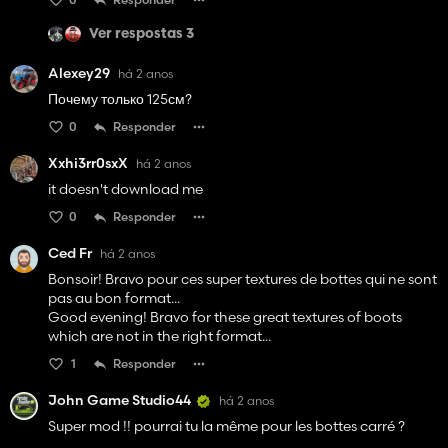
Ver respostas 3
Alexey29
há 2 anos
Почему только 125см?
0
Responder
Xxhi3rr0sxX
há 2 anos
it doesn't download me
0
Responder
Ced Fr
há 2 anos
Bonsoir! Bravo pour ces super textures de bottes qui ne sont
pas au bon format...
Good evening! Bravo for these great textures of boots
which are not in the right format...
1
Responder
John Game Studio44
há 2 anos
Super mod !! pourrai tu la même pour les bottes carré ?