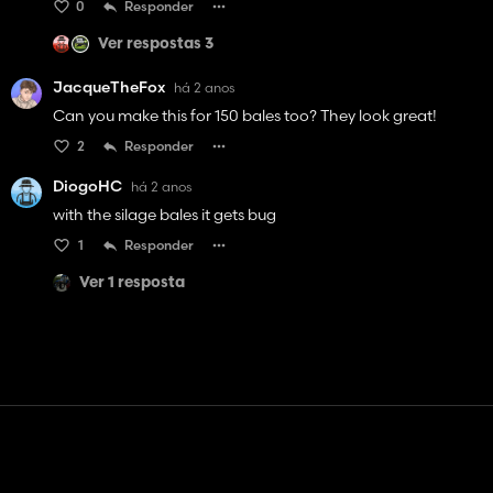
0
Responder
Ver respostas 3
JacqueTheFox
há 2 anos
Can you make this for 150 bales too? They look great!
2
Responder
DiogoHC
há 2 anos
with the silage bales it gets bug
1
Responder
Ver 1 resposta