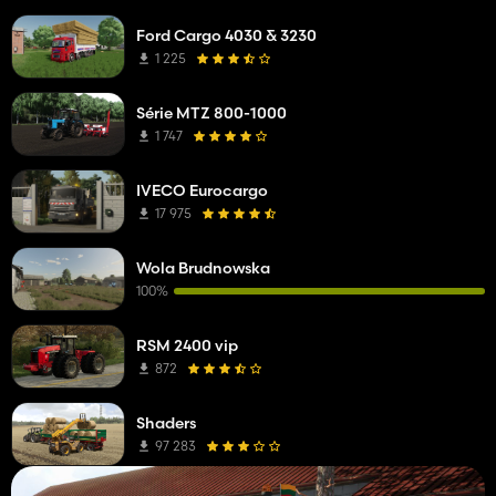
Ford Cargo 4030 & 3230
1 225
Série MTZ 800-1000
1 747
IVECO Eurocargo
17 975
Wola Brudnowska
100%
RSM 2400 vip
872
Shaders
97 283