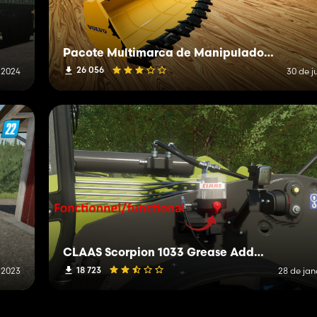
Pacote Multimarca de Manipuladores Telescópicos e Carregadeiras de Rodas
26 056
 2024
30 de j
CLAAS Scorpion 1033 Grease Addon
18 723
e 2023
28 de jan