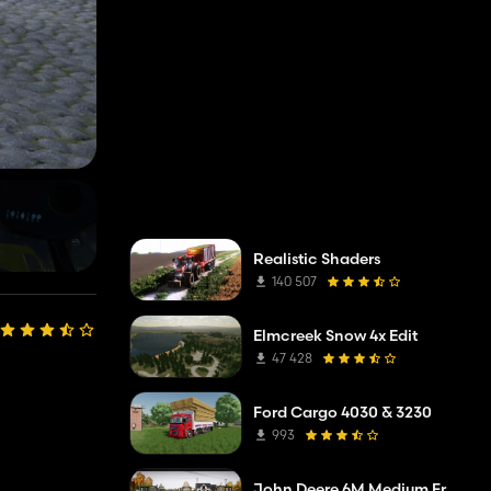
Realistic Shaders
140 507
Elmcreek Snow 4x Edit
47 428
Ford Cargo 4030 & 3230
993
John Deere 6M Medium Frame 2020