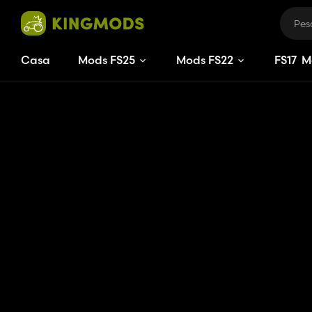
Casa
Mods FS25
Mods FS22
FS
17
M