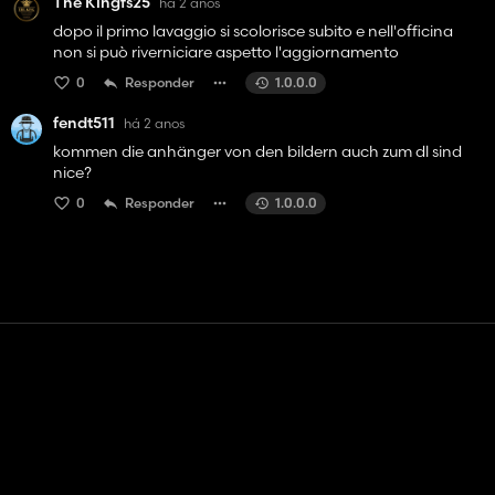
The Kingfs25
há 2 anos
dopo il primo lavaggio si scolorisce subito e nell'officina
non si può riverniciare aspetto l'aggiornamento
0
Responder
1.0.0.0
fendt511
há 2 anos
kommen die anhänger von den bildern auch zum dl sind
nice?
0
Responder
1.0.0.0
Contato
Ajuda
Termos de serviço
Política de Privacidade