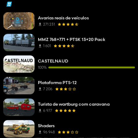
Avarias reais de veículos
271 231
MMZ 768+771 + PTSK 13+20 Pack
1 601
CASTELNAUD
100%
Plataforma PTS-12
7 206
Turista de wartburg com caravana
6 977
Shaders
96 948