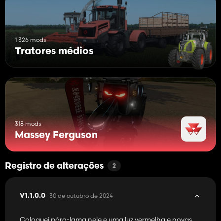
1 326 mods
Tratores médios
318 mods
Massey Ferguson
Registro de alterações
2
30 de outubro de 2024
V1.1.0.0
Coloquei pára-lama nele e uma luz vermelha e novas