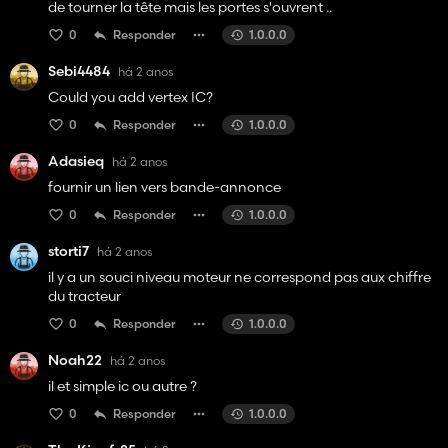
de tourner la tête mais les portes s'ouvrent ..
0
Responder
1.0.0.0
Sebi4484
há 2 anos
Could you add vertex IC?
0
Responder
1.0.0.0
Adasieq
há 2 anos
fournir un lien vers bande-annonce
0
Responder
1.0.0.0
storti7
há 2 anos
il y a un souci niveau moteur ne correspond pas aux chiffre
du tracteur
0
Responder
1.0.0.0
Noah22
há 2 anos
il et simple ic ou autre ?
0
Responder
1.0.0.0