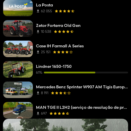
La Posta
62 055
Zetor Forterra Old Gen
10 538
Case IH Farmall A Series
25 151
Lindner 1650-1750
61%
Mercedes Benz Sprinter W907 AM Tigis Europa RTW
8 191
MAN TGE II L2H2 (serviço de resolução de problemas da empresa de rede)
697