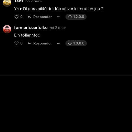
Teks
há 2 anos
Y-a-t'il possibilité de désactiver le mod en jeu ?
0
Responder
1.2.0.0
farmerfeuerfalke
há 2 anos
Ein toller Mod
0
Responder
1.0.0.0
Contato
Ajuda
Termos de serviço
Política de Privacidade
Gerenciar cookies