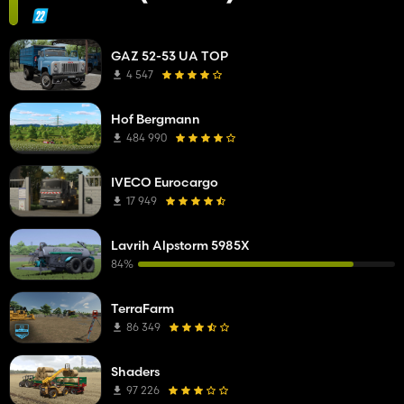
GAZ 52-53 UA TOP
4 547
Hof Bergmann
484 990
IVECO Eurocargo
17 949
Lavrih Alpstorm 5985X
84%
TerraFarm
86 349
Shaders
97 226