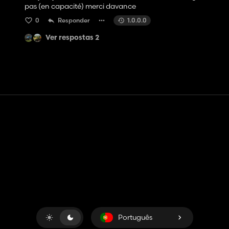
pas (en capacité) merci davance
0
Responder
1.0.0.0
Ver respostas 2
Contato
Ajuda
Termos de serviço
Política de Privacidade
Gerenciar cookies
Português