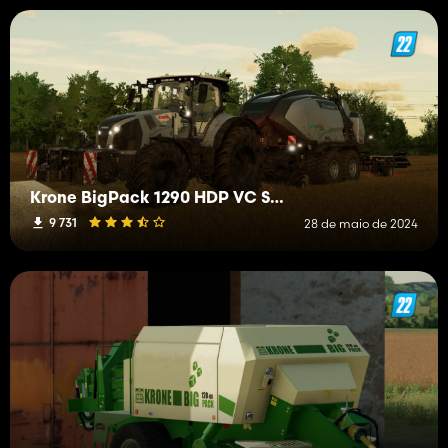
Krone BigPack 1290 HDP VC StrawHarvest Addon
9 731
28 de maio de 2024