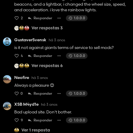
beacons, and a lightbar, i changed the wheel size, speed,
and acceleration. i love the rainbow lights.
2
Responder
1.0.0.0
Ver respostas 3
GustaverSvensk
há 3 anos
is it not against giants terms of service to sell mods?
4
Responder
1.0.0.0
Ver respostas 6
Neofire
há 3 anos
Always a pleasure 😊
0
Responder
1.0.0.0
XSB M4yd1e
há 3 anos
Bad upload site. Don't bother.
9
Responder
1.0.0.0
Ver 1 resposta