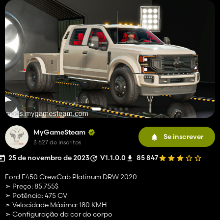
MyGameSteam
Se inscrever
3 627 de inscritos
25 de novembro de 2023
V1.1.0.0
85 847
Ford F450 CrewCab Platinum DRW 2020
➣ Preço: 85.755$
➣ Potência: 475 CV
➣ Velocidade Máxima: 180 KMH
➣ Configuração da cor do corpo