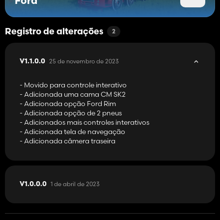
Ford
➣ TR
➣ Daniel Weiss
➣ Tom
➣ Peterray1312
Registro de alterações
2
➣ Lucas Etzler
➣ Vaidas Drulia
➣ Brian O'Michelin
25 de novembro de 2023
V1.1.0.0
➣ Nathan Hamilton
➣ Cerveja Susann
- Movido para controle interativo
➣ Michael Grant Graves
- Adicionada uma cama CM SK2
➣ B Whalen
- Adicionada opção Ford Rim
- Adicionada opção de 2 pneus
- Adicionados mais controles interativos
- Adicionada tela de navegação
- Adicionada câmera traseira
Apoie-nos no Patreon e obtenha mods exclusivos:
https://www.patreon.com/mygamesteam
Participe do nosso canal do Discord:
https://discord.gg/tAvfJdzBr5
1 de abril de 2023
V1.0.0.0
Apoie-nos em:
Doação do PayPal em:
https://ko-fi.com/mygamesteam
Outras doações em: