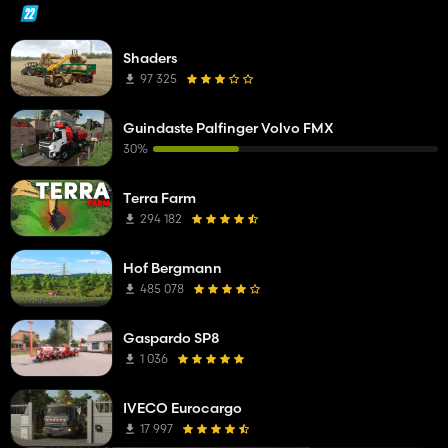
Shaders
97 325
Guindaste Palfinger Volvo FMX
30%
Terra Farm
294 182
Hof Bergmann
485 078
Gaspardo SP8
1 036
IVECO Eurocargo
17 997