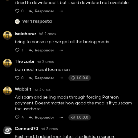
i tried to downloead it but it said download not available
0
Responder
Ver 1 resposta
isaiahcruz
há 2 anos
bring to console plz we got all the boring mods
1
Responder
The zarbi
há 2 anos
bon mod mais il tourne rien
0
Responder
1.0.0.0
Wabbiit
há 3 anos
Ad spam and selling mods through forcing Patreon
payment. Doesnt matter how good the mod is if you scam
the userbase
4
Responder
1.0.0.0
Connor370
há 3 anos
Best mod, I added rock lighrs, star lights, a screen,