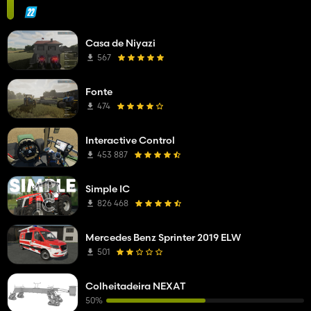
Casa de Niyazi
567
Fonte
474
Interactive Control
453 887
Simple IC
826 468
Mercedes Benz Sprinter 2019 ELW
501
Colheitadeira NEXAT
50%