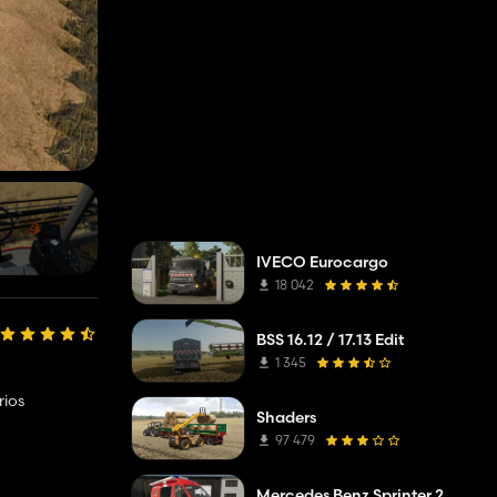
IVECO Eurocargo
18 042
BSS 16.12 / 17.13 Edit
1 345
rios
Shaders
97 479
Mercedes Benz Sprinter 2019 ELW