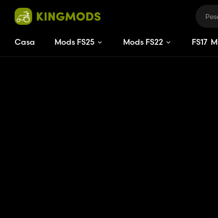
Casa
Mods FS25
Mods FS22
FS
17
M