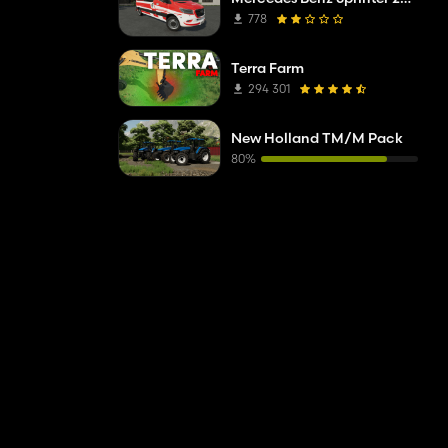
778
Terra Farm
294 301
New Holland TM/M Pack
rada que pode
80%