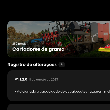
- Opções de cores para Agco, Case IH, Challenger, Hesston e 
- Capacidade de escolher onde a faixa sai da plataforma: Esqu
- Opção de decalque
Preço: $ 25.000
Largura de trabalho: 9,2 M
Velocidade de trabalho: 15 km/h
Pontos a serem observados:
252 mods
- Culturas que podem ser cortadas não são um recurso básic
Cortadores de grama
quaisquer outros mapas futuros que o suportem ou o Swathing
- O trabalhador contratado atualmente não pode ser contrata
uma atualização do jogo.
Registro de alterações
4
8 de agosto de 2023
V1.1.2.0
- Adicionado a capacidade de os cabeçotes flutuarem mel