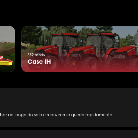
Massey Ferguson
erda, Direita ou Centro
532 mods
o do jogo, exigirão um mapa preparado, como Edgewater, Saskatche
Case IH
 Addon.
do para enfaixar campos apenas de grama. Espero que isso seja cor
hor ao longo do solo e reduzirem a queda rapidamente