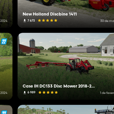
New Holland Discbine 1411
7 673
 2024
30 de ma
Case IH DC133 Disc Mower 2018-2023
6 989
e 2024
1 de feve