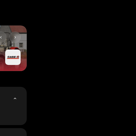
wan e
rigido em