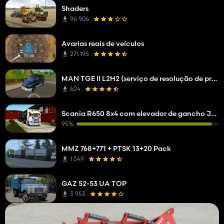
Shaders
96 906
Avarias reais de veículos
271 195
MAN TGE II L2H2 (serviço de resolução de problemas da empresa de rede)
624
Scania R650 8x4 com elevador de gancho Joab
95%
MMZ 768+771 + PTSK 13+20 Pack
1 549
GAZ 52-53 UA TOP
3 953