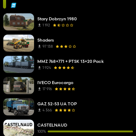
Stary Dobrzyn 1980
1 192
Shaders
97 138
MMZ 768+771 + PTSK 13+20 Pack
1 924
IVECO Eurocargo
17 916
GAZ 52-53 UA TOP
4 366
CASTELNAUD
100%