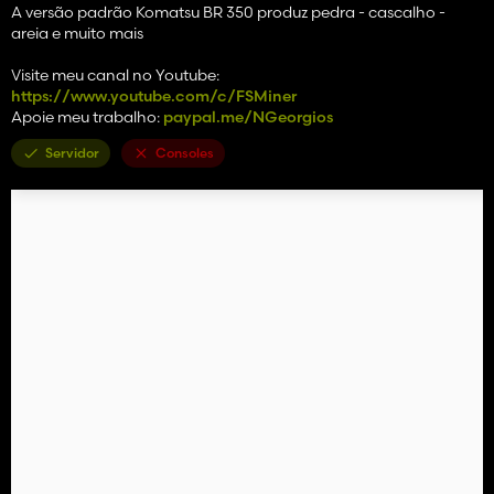
A versão padrão Komatsu BR 350 produz pedra - cascalho -
areia e muito mais
Visite meu canal no Youtube:
https://www.youtube.com/c/FSMiner
Apoie meu trabalho:
paypal.me/NGeorgios
Servidor
Consoles