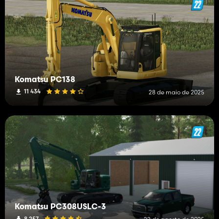
Komatsu PC138
11 434
28 de maio de 2025
Komatsu PC308USLC-3
8 257