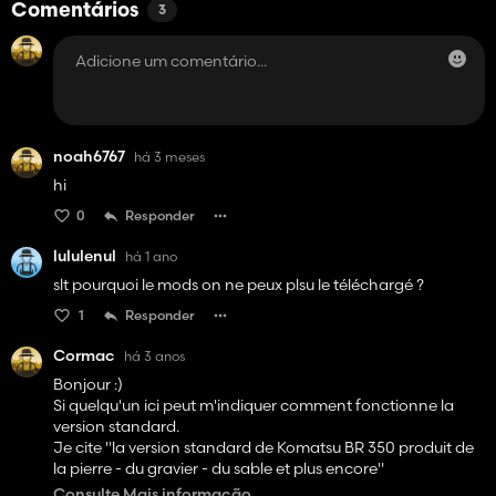
Comentários
3
noah6767
há 3 meses
hi
0
Responder
lululenul
há 1 ano
slt pourquoi le mods on ne peux plsu le téléchargé ?
1
Responder
Cormac
há 3 anos
Bonjour :)
Si quelqu'un ici peut m'indiquer comment fonctionne la
version standard.
Je cite "la version standard de Komatsu BR 350 produit de
la pierre - du gravier - du sable et plus encore"
La machine se met bien en marche lorsque je l'active, mais
Consulte Mais informação