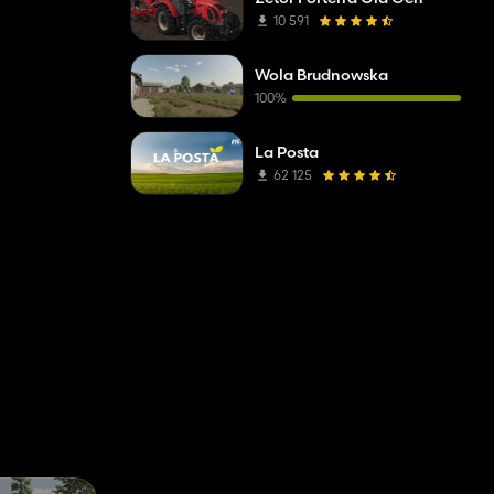
10 591
Wola Brudnowska
100%
La Posta
62 125