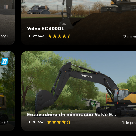
Volvo EC300DL
22 543
e 2024
12 de 
Escavadeira de mineração Volvo EC-750EL
87 657
e 2024
1 de ja