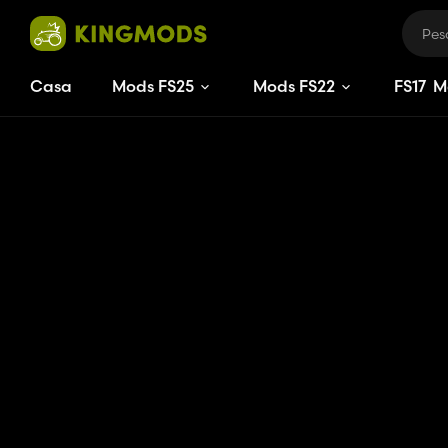
Casa
Mods FS25
Mods FS22
FS
17
M