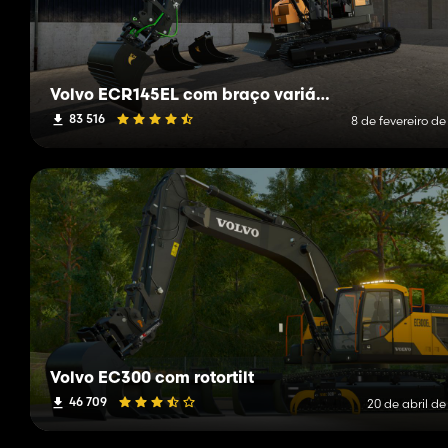
Volvo ECR145EL com braço variável
83 516
8 de fevereiro d
Volvo EC300 com rotortilt
46 709
20 de abril d