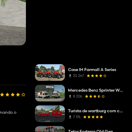
Case IH Farmall A Series
25 267
Mercedes Benz Sprinter W907 AM Tigis Europa RTW
8 206
Turista de wartburg com caravana
ornando o
7 176
Zetor Forterra Old Gen