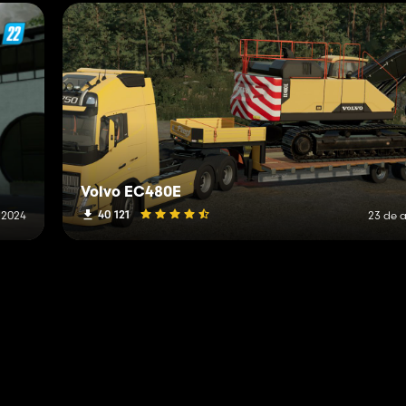
Volvo EC480E
40 121
 2024
23 de a