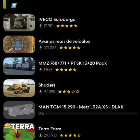
IVECO Eurocargo
17 901
Avarias reais de veículos
271 385
MMZ 768+771 + PTSK 13+20 Pack
1 843
Shaders
97 098
MAN TGM 15.290 - Metz L32A XS - DLAK
0%
Terra Farm
293 910