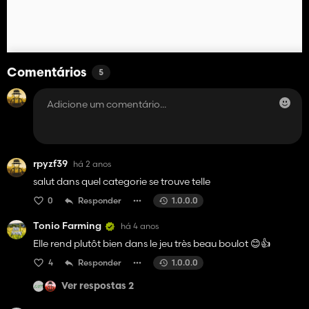
Comentários
5
rpyzf39
há 2 anos
salut dans quel categorie se trouve telle
0
Responder
1.0.0.0
Tonio Farming
há 4 anos
Elle rend plutôt bien dans le jeu très beau boulot 😊👍
4
Responder
1.0.0.0
Ver respostas 2