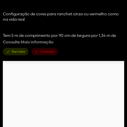
Configuração de cores para ranchet cinza ou vermelho como
na vida real
Tem 5 m de comprimento por 90 cm de largura por 1,34 m de
altura.
Consulte Mais informação
Dois modelos de pneus disponíveis Trelleborg e continental
Servidor
Consoles
Várias alças
Também pode ser usado para paletes, fardos e muitas outras
coisas.
obrigado ao LMT pelo jogo
obrigado a yann por testá-los e ao vídeo
obrigado ao Tonio farming pela sujeira e desgaste