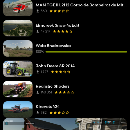
MAN TGE II L2H2 Corpo de Bombeiros de Mittelberg
360
Elmcreek Snow 4x Edit
47 217
Wola Brudnowska
100%
John Deere 8R 2014
1 727
Realistic Shaders
140 061
Kirovets 424
982