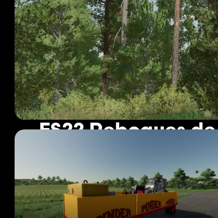
FS22 Reboques d
242 mods
Página 1 de 21