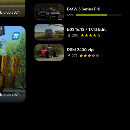
BMW 5 Series F10
bro de 2024
69%
BSS 16.12 / 17.13 Edit
280
RSM 2400 vip
271
bro de 2024