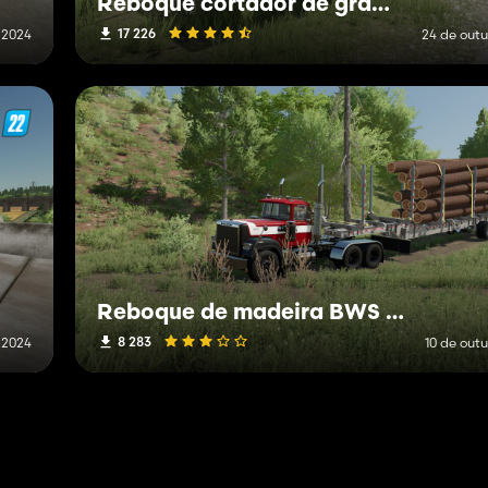
Reboque cortador de grama de 2 eixos
17 226
 2024
24 de out
Reboque de madeira BWS EZ2Load
8 283
 2024
10 de out