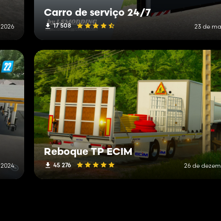
Carro de serviço 24/7
17 508
 2026
23 de ma
Reboque TP ECIM
45 276
 2024
26 de dezem