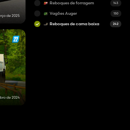
Reboques de forragem
143
Vagões Auger
150
rço de 2025
Reboques de cama baixa
242
bro de 2024