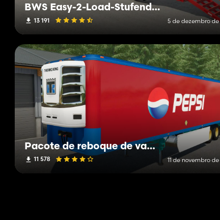
BWS Easy-2-Load-Stufendeck
13 191
5 de dezembro de
Pacote de reboque de van seca Fruehauf
11 578
11 de novembro de