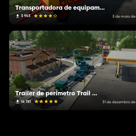
Transportadora de equipamentos Pinder
3 963
3 de maio de
Trailer de perímetro Trail King
16 781
31 de dezembro de