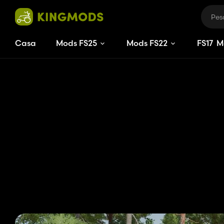
Casa
Mods FS25
Mods FS22
FS
17
M