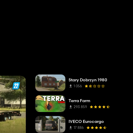
Stary Dobrzyn 1980
1 056
Terra Farm
293 859
IVECO Eurocargo
17 886