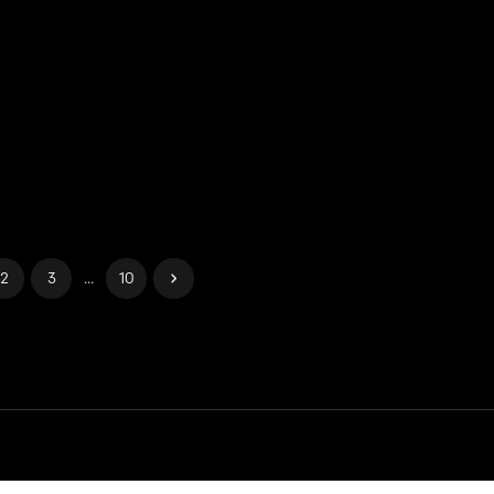
2
3
...
10
Gerenciar cookies