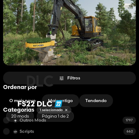
Filtros
Ordenar por
O mais novo
Mais antigo
Tendendo
FS22 DLC
Categorias
1 selecionado
20 mods
Página 1 de 2
Outros Mods
1797
Scripts
662