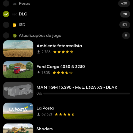
Pesos
420
DLC
20
i3D
571
Atualizações do jogo
8
Ambiente fotorrealista
2 786
Ford Cargo 4030 & 3230
1 305
MAN TGM 15.290 - Metz L32A XS - DLAK
0%
La Posta
62 321
Shaders