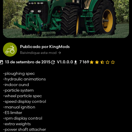
Publicado por KingMods
Reivindique este mod
13 de setembro de 2015
V1.0.0.0
7 169
-ploughing spec
-hydraulic animations
-indoor ound
-particle system
-wheel particle spec
-speed display control
-manual ignition
-ES limiter
-rpm display control
-extra weights
-power shaft attacher