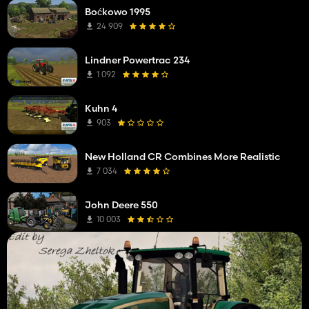
Boćkowo 1995
24 909
Lindner Powertrac 234
1 092
Kuhn 4
903
New Holland CR Combines More Realistic
7 034
John Deere 550
10 003