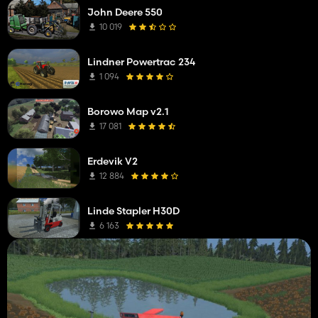
John Deere 550
10 019
Lindner Powertrac 234
1 094
Borowo Map v2.1
17 081
Erdevik V2
12 884
Linde Stapler H30D
6 163