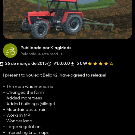
Publicado por KingMods
Reivindique este mod
26 de março de 2015
V1.0.0.0
5 049
I present to you edit Belic v2, have agreed to release!
– The map was increased
– Changed the farm
– Added more trees
– Added buildings (village)
– Mountainous terrain
– Works in MP
– Wonder land
– Large vegetation
– Interesting End maps