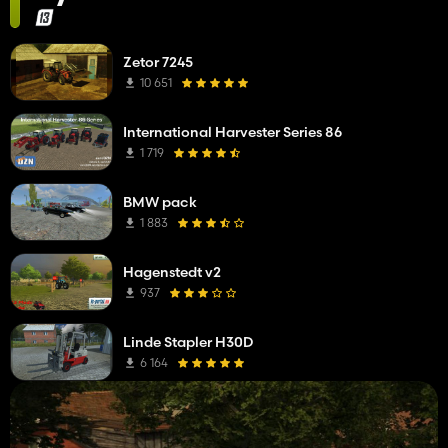
Zetor 7245
10 651
International Harvester Series 86
1 719
BMW pack
1 883
Hagenstedt v2
937
Linde Stapler H30D
6 164