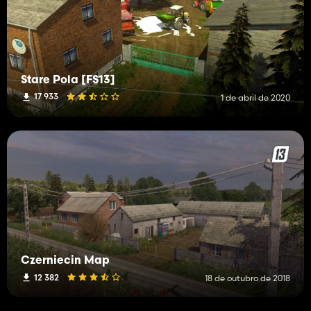
Stare Pola [FS13]
17 933
1 de abril de 2020
Czerniecin Map
12 382
18 de outubro de 2018