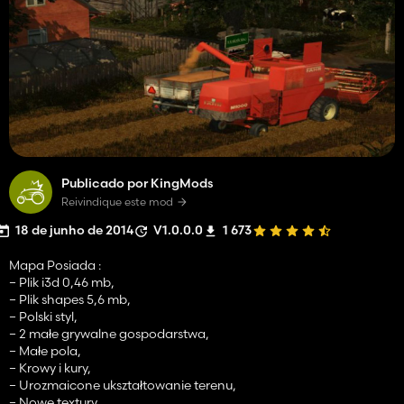
Publicado por KingMods
Reivindique este mod
18 de junho de 2014
V1.0.0.0
1 673
Mapa Posiada :
– Plik i3d 0,46 mb,
– Plik shapes 5,6 mb,
– Polski styl,
– 2 małe grywalne gospodarstwa,
– Małe pola,
– Krowy i kury,
– Urozmaicone ukształtowanie terenu,
– Nowe textury,