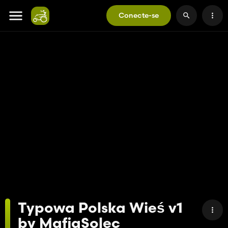
Conecte-se
Typowa Polska Wieś v1
by MafiaSolec