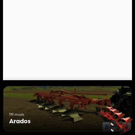
119 mods
Arados