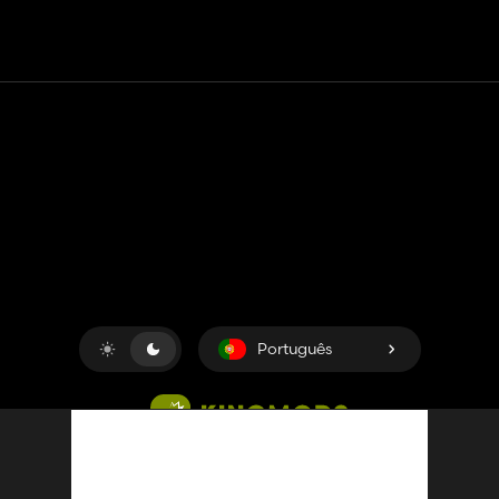
Contato
Ajuda
Termos de serviço
Política de Privacidade
Gerenciar cookies
Português
Copyright © 2018-2026
King UP SAS
. Todos os direitos
reservados.