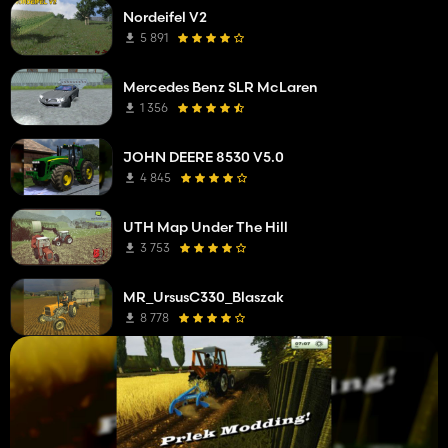
Nordeifel V2
5 891
Mercedes Benz SLR McLaren
1 356
JOHN DEERE 8530 V5.0
4 845
UTH Map Under The Hill
3 753
MR_UrsusC330_Blaszak
8 778