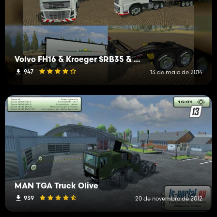
Volvo FH16 & Kroeger SRB35 & SigaDUO uneal
947
13 de maio de 2014
MAN TGA Truck Olive
939
20 de novembro de 2012