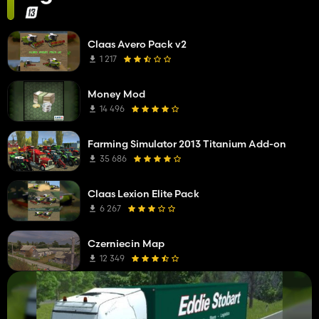
Claas Avero Pack v2
1 217
Money Mod
14 496
Farming Simulator 2013 Titanium Add-on
35 686
Claas Lexion Elite Pack
6 267
Czerniecin Map
12 349