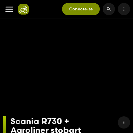
Conecte-se
Scania R730 +
Agroliner stobart