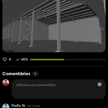
0
45%
Comentários
5
Floflo 76
há 2 anos