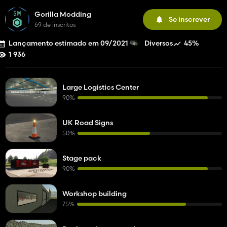
Gorilla Modding
Se inscrever
69 de inscritos
Lançamento estimado em 09/2021
45%
Diversos
1 936
Large Logistics Center
90%
UK Road Signs
50%
Stage pack
90%
Workshop building
75%