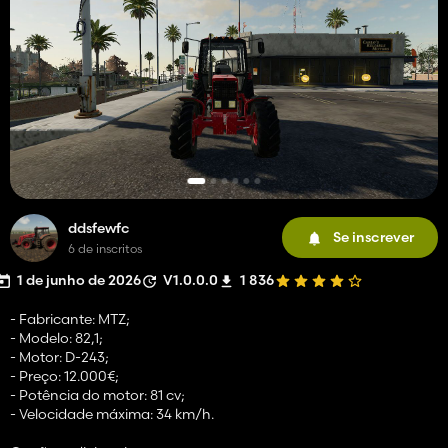
ddsfewfc
Se inscrever
6 de inscritos
1 de junho de 2026
V1.0.0.0
1 836
- Fabricante: MTZ;
- Modelo: 82,1;
- Motor: D-243;
- Preço: 12.000€;
- Potência do motor: 81 cv;
- Velocidade máxima: 34 km/h.