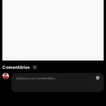
Comentários
0