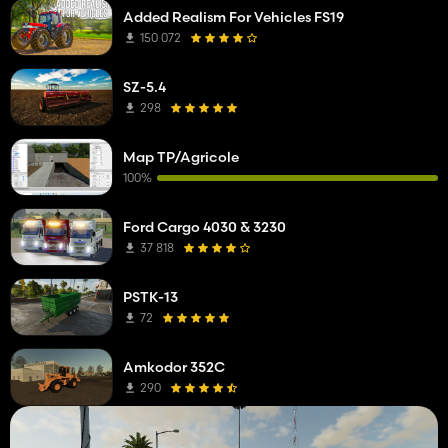
Added Realism For Vehicles FS19
150 072
SZ-5.4
298
Map TP/Agricole
100%
Ford Cargo 4030 & 3230
37 818
PSTK-13
72
Amkodor 352C
290