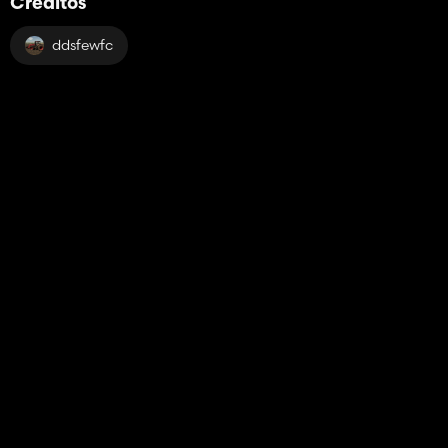
Créditos
ddsfewfc