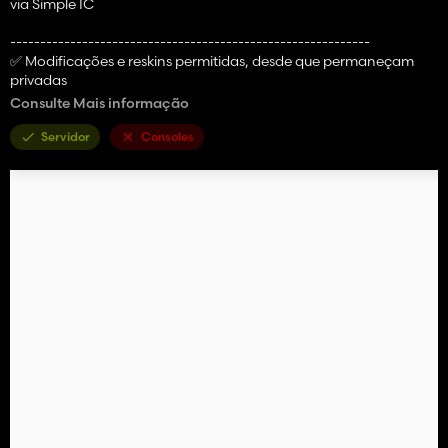
via Simple IC
------------------------------------------------------------
✅ Modificações e reskins permitidas, desde que permaneçam
privadas
Consulte Mais informação
⚠️ É proibida a conversão para outro jogo, software ou outro
sem minha permissão!
Servidor
Consoles
⛔ Download gratuito, venda, troca ou doação de suas
modificações, reskins ou conversões proibidas sem autorização!
⛔ É proibido retirar créditos do mod.