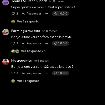
Team EM French Mods
há 8 meses
Super qualité de mod ! C'est supra validé !
2
Responder
1.0.0.0
Ver 1 resposta
Farming simulator
há 8 meses
Bonjour une version fs25 est t'elle prévu
2
Responder
1.0.0.0
Ver respostas 3
Matzegames
há 8 meses
Bonjour une version fs22 est t'elle prévu ?
3
Responder
1.0.0.0
Ver 1 resposta