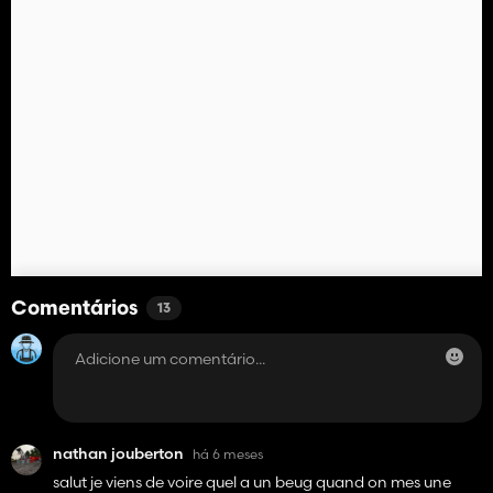
Comentários
13
nathan jouberton
há 6 meses
salut je viens de voire quel a un beug quand on mes une