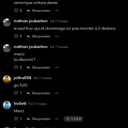
remorque voiture derier
0
Responder
nathan jouberton
há 7 meses
le seul truc qui et dommage on pas monter a 2 dedans
0
Responder
nathan jouberton
há 7 meses
merci
ta discord ?
0
Responder
jotha058
há 7 meses
go fs25
1
Responder
Vollett
há 7 meses
Merci
1
Responder
1.1.0.0