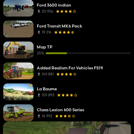
Ford 3600 indian
20 956
Ford Transit MK6 Pack
19 216
Map TP
25%
Added Realism For Vehicles FS19
149 881
La Baume
159 893
Claas Lexion 600 Series
16 992